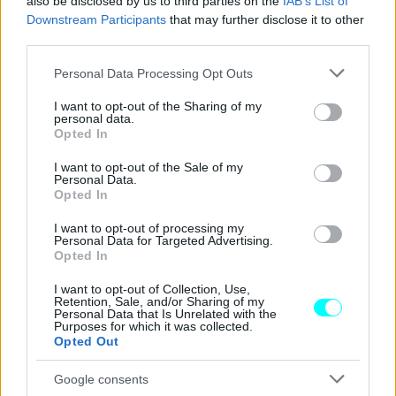
also be disclosed by us to third parties on the
IAB’s List of
φτάσει στη γραμμή της εκκίνησης.
Ο αρχικός
Downstream Participants
that may further disclose it to other
third parties.
σχεδιασμός προέβλεπε την κατασκευή του
αυτοκινητόδρομου Ελευσίνα-Θήβα-Υλίκη, με αφετηρία
Please note that this website/app uses one or more Google
Personal Data Processing Opt Outs
services and may gather and store information including but
την Υλίκη στη Βοιωτία σε κόμβο με τον Αυτοκινητόδρομο
not limited to your visit or usage behaviour. You may click to
I want to opt-out of the Sharing of my
ΠΑΘΕ και κατάληξη στον Άγιο Λουκά σε κόμβο με την
personal data.
grant or deny consent to Google and its third-party tags to
Opted In
Αττική Οδό.
use your data for below specified purposes in below Google
consent section.
I want to opt-out of the Sale of my
Personal Data.
Ο σχεδιασμός προέβλεπε τη δημοπράτηση του έργου ως
Opted In
σύμβαση παραχώρησης, αλλά το 2015 ακυρώθηκε, διότι
I want to opt-out of processing my
κρίθηκε ότι η ολοκλήρωσή του θα οδηγούσε σε
αξιώσεις
Personal Data for Targeted Advertising.
Opted In
για καταβολή αποζημιώσεων
στους παραχωρησιούχους
γειτονικών αυτοκινητοδρόμων οι οποίοι, αναπόφευκτα,
I want to opt-out of Collection, Use,
Retention, Sale, and/or Sharing of my
θα είχαν μειωμένα έσοδα από τα διόδια.
Personal Data that Is Unrelated with the
Purposes for which it was collected.
Opted Out
Τους προηγούμενους μήνες το έργο έχει βρεθεί ξανά στο
Google consents
προσκήνιο, δεδομένου ότι η κυβέρνηση αναγνωρίζει την