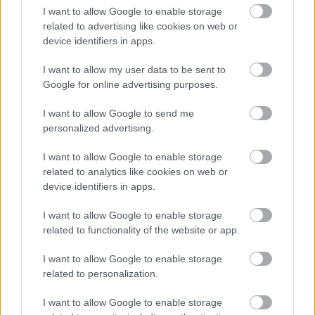
καθοριστική συμβολή
που θα μπορούσε να έχει ο εν
I want to allow Google to enable storage
related to advertising like cookies on web or
λόγω οδικός άξονας στη
μείωση των χρόνων
device identifiers in apps.
μετακινήσεων
στο Λεκανοπέδιο.
I want to allow my user data to be sent to
Google for online advertising purposes.
Η Μεγάλη Παράκαμψη της Αττικής δεν είναι το μοναδικό
έργο που θα μπορούσε να συνδράμει στη βελτίωση του
I want to allow Google to send me
κυκλοφοριακού στην πρωτεύουσα. Σύμφωνα με τους
personalized advertising.
συγκοινωνιολόγους, καθοριστική βοήθεια θα μπορούσαν
I want to allow Google to enable storage
να έχουν οι
επεκτάσεις της Αττικής Οδού και του
related to analytics like cookies on web or
Μετρό
(βλ. Γραμμή 4 και επέκταση Γραμμής 2 προς Ίλιον)
device identifiers in apps.
όπως και το έργο του
Τριπλού Κόμβου Σκαραμαγκά.
I want to allow Google to enable storage
related to functionality of the website or app.
Διαβάστε επίσης
I want to allow Google to enable storage
related to personalization.
I want to allow Google to enable storage