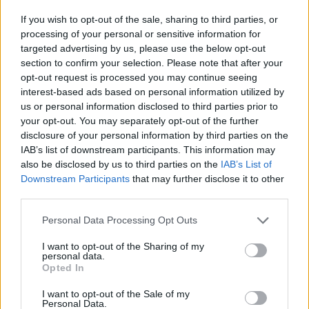
If you wish to opt-out of the sale, sharing to third parties, or
processing of your personal or sensitive information for
targeted advertising by us, please use the below opt-out
section to confirm your selection. Please note that after your
opt-out request is processed you may continue seeing
interest-based ads based on personal information utilized by
us or personal information disclosed to third parties prior to
your opt-out. You may separately opt-out of the further
disclosure of your personal information by third parties on the
IAB’s list of downstream participants. This information may
also be disclosed by us to third parties on the
IAB’s List of
Downstream Participants
that may further disclose it to other
third parties.
Please note that this website/app uses one or more Google
Personal Data Processing Opt Outs
services and may gather and store information including but
not limited to your visit or usage behaviour. You may click to
I want to opt-out of the Sharing of my
Αναμφίβολα, η απομάκρυνση των λεκέδων λαδιού στον
personal data.
grant or deny consent to Google and its third-party tags to
Opted In
κινητήρα και πέριξ αυτού είναι απαραίτητη όχι μόνο για
use your data for below specified purposes in below Google
αισθητικούς λόγους, αλλά και για την
ασφάλεια
του
consent section.
I want to opt-out of the Sale of my
Personal Data.