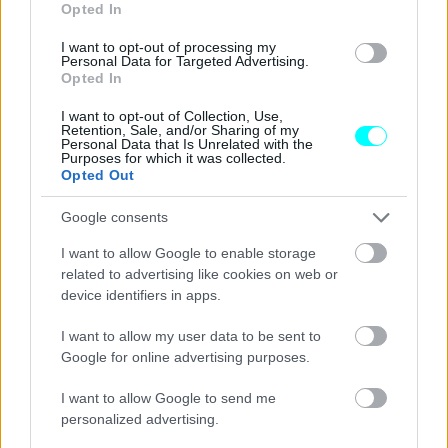
οδηγού και των επιβατών, μιας και -σε ακραίες
Opted In
περιπτώσεις- μπορεί να αποτελέσουν
αιτία πρόκλησης
I want to opt-out of processing my
φωτιάς.
Personal Data for Targeted Advertising.
Opted In
Ωστόσο, ο καθαρισμός του μοτέρ με μπύρα και σόδα δεν
I want to opt-out of Collection, Use,
Retention, Sale, and/or Sharing of my
γνωρίζουμε αν όντως είναι… τόσο καλή ιδέα, και σίγουρα
Personal Data that Is Unrelated with the
Purposes for which it was collected.
υπάρχουν
προϊόντα
που είναι
εξελιγμένα για ακριβως
Opted Out
αυτή τη δουλειά.
Google consents
Σίγουρα πιο ασφαλές είναι το επόμενο τρικ στο βίντεο
I want to allow Google to enable storage
του Tik Toker, που αφορά στον καθαρισμό της
σκόνης
related to advertising like cookies on web or
device identifiers in apps.
στο ταμπλό μέσα στην καμπίνα,
με ένα πανί που είναι
βουτηγμένο σε ένα
μείγμα νερού-μαλακτικού υγρού.
I want to allow my user data to be sent to
Google for online advertising purposes.
Διαβάστε επίσης
I want to allow Google to send me
personalized advertising.