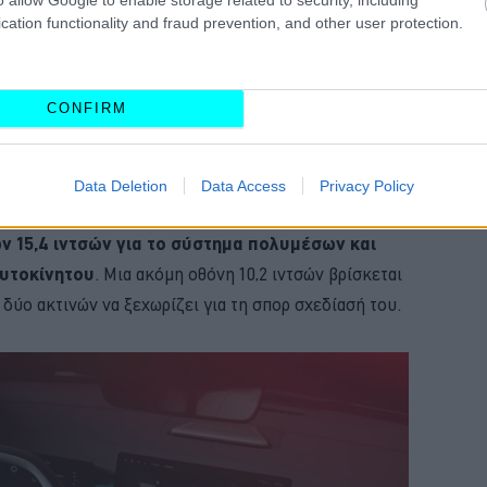
cation functionality and fraud prevention, and other user protection.
 ζάντες 19 ή 20 ιντσών.
ρος του αυτοκινήτου, εκεί όπου η μεγάλη
CONFIRM
το παρμπρίζ και στη συνέχεια,
στη μεγάλη μαύρη
επτά LED φώτα
.
Data Deletion
Data Access
Privacy Policy
ξε απλές γραμμές που αναδεικνύουν την ύπαρξη
ν 15,4 ιντσών για το σύστημα πολυμέσων και
αυτοκίνητου
. Μια ακόμη οθόνη 10,2 ιντσών βρίσκεται
 δύο ακτινών να ξεχωρίζει για τη σπορ σχεδίασή του.