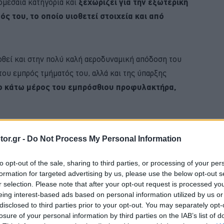
ρομεσαία κατηγορία και
ξεχωρίζει για την εξωτερική
 του, το οποίο υιοθετεί στοιχεία και από
οθεί και στην πολύ καλή αεροδυναμική απόδοση του
ου εμπρός τμήματός του, αλλά και της ύπαρξης
το κάτω μέρος του εμπρόσθιου προφυλακτήρα,
BUY NOW
or.gr -
Do Not Process My Personal Information
ΑΙΡΙΝΟΣ ΕΛΕΓΧΟΣ ΓΙΑ ΤΟ ΑΥΤΟΚΙΝΗΤΟ 
to opt-out of the sale, sharing to third parties, or processing of your per
formation for targeted advertising by us, please use the below opt-out s
 ΟΙΚΟΓΕΝΕΙΑΚΟ SUV ME 24.990 ΕΥΡΩ 
r selection. Please note that after your opt-out request is processed y
eing interest-based ads based on personal information utilized by us or
MG3 ΑΠΟ 16.450 ΕΥΡΩ
disclosed to third parties prior to your opt-out. You may separately opt-
losure of your personal information by third parties on the IAB’s list of
 4 ΕΠΙΣΤΡΕΦΕΙ -ΠΟΣΟ ΚΟΣΤΙΖΕΙ 