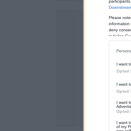
participants
Downstream 
Please note
information 
deny consent
in below Go
Persona
I want t
Opted 
I want t
Opted 
I want 
Advertis
Opted 
I want t
of my P
was col