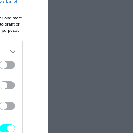
B’s List of
er and store
to grant or
ed purposes