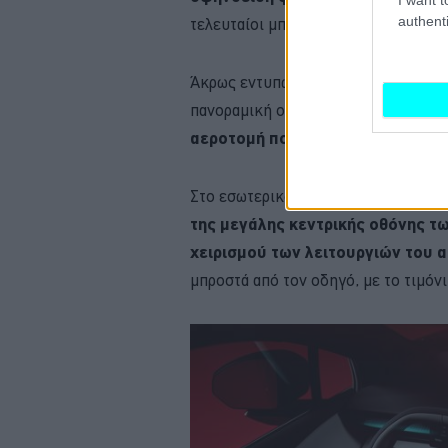
authenti
τελευταίοι μπορούν να φιλοξενήσουν
Άκρως εντυπωσιακό είναι το πίσω μέ
πανοραμική οροφή καταλήγει πάνω σ
αεροτομή που ενσωματώνει τα λ
Στο εσωτερικό,
η Lynk & Co επέλε
της μεγάλης κεντρικής οθόνης τω
χειρισμού των λειτουργιών του 
μπροστά από τον οδηγό, με το τιμόνι