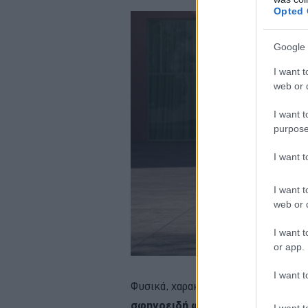
Opted 
Google 
I want t
web or d
I want t
purpose
I want 
I want t
web or d
I want t
or app.
I want t
Φυσικά, χαρακτηριστικό στοιχείο τ
σφηνοειδή φώτα, που φθάνουν μέ
I want t