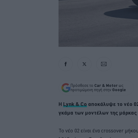
Πρόσθεσε το
Car & Motor
ως
προτιμώμενη πηγή στην
Google
Η
Lynk & Co
αποκάλυψε το νέο 02,
γκάμα των μοντέλων της μάρκας
Το νέο 02 είναι ένα crossover μήκου