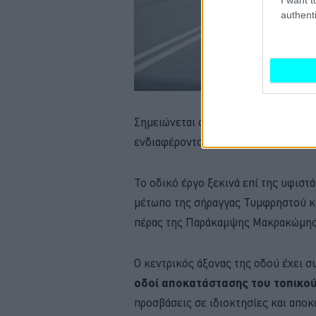
authenti
Σημειώνεται ότι η έναρξη του διαγ
ενδιαφέροντος στις 21 Δεκεμβρίου 2
Το οδικό έργο ξεκινά επί της υφιστ
μέτωπο της σήραγγας Τυμφρηστού κα
πέρας της Παράκαμψης Μακρακώμης
O κεντρικός άξονας της οδού έχει σ
οδοί αποκατάστασης του τοπικού
προσβάσεις σε ιδιοκτησίες και απο