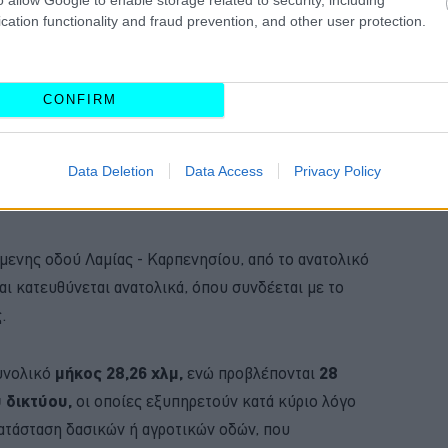
cation functionality and fraud prevention, and other user protection.
CONFIRM
Data Deletion
Data Access
Privacy Policy
ωνισμού πραγματοποιήθηκε με την εκδήλωση
023.
άμενης οδού Λαμίας - Καρπενησίου, από το ανατολικό
ι κατευθύνεται ανατολικά, όπου συνδέεται με το
.
υνολικό
μήκος 28,26 χλμ,
ενώ προβλέπονται
28
 δικτύου,
οι οποίες εξυπηρετούν κατά κύριο λόγο
κατάσταση δασικών ή αγροτικών οδών, που