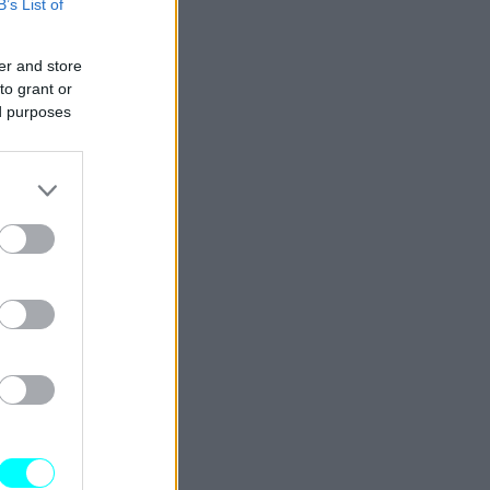
B’s List of
er and store
to grant or
ed purposes