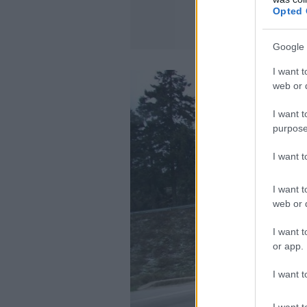
Opted 
Google 
I want t
web or d
I want t
purpose
I want 
I want t
web or d
I want t
or app.
I want t
I want t