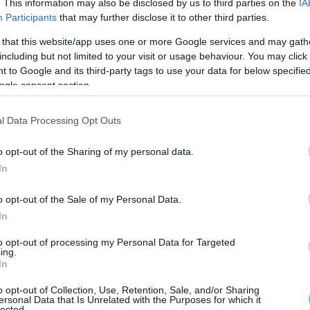
. This information may also be disclosed by us to third parties on the
IA
οσης των περιβαλλοντικών όρων
. Μετά από αυτή
Participants
that may further disclose it to other third parties.
ός να οδεύσει στο τελικό του στάδιο, όπου θα
 that this website/app uses one or more Google services and may gath
ην ανάληψη του έργου.
including but not limited to your visit or usage behaviour. You may click 
 to Google and its third-party tags to use your data for below specifi
ogle consent section.
l Data Processing Opt Outs
o opt-out of the Sharing of my personal data.
In
o opt-out of the Sale of my Personal Data.
In
to opt-out of processing my Personal Data for Targeted
ing.
In
o opt-out of Collection, Use, Retention, Sale, and/or Sharing
ersonal Data that Is Unrelated with the Purposes for which it
lected.