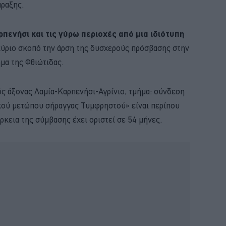
άραξης.
ρπενήσι και τις γύρω περιοχές από μια ιδιότυπη
 κύριο σκοπό την άρση της δυσχερούς πρόσβασης στην
ήμα της Φθιώτιδας.
ός άξονας Λαμία-Καρπενήσι-Αγρίνιο, τμήμα: σύνδεση
ού μετώπου σήραγγας Τυμφρηστού» είναι περίπου
άρκεια της σύμβασης έχει οριστεί σε 54 μήνες.