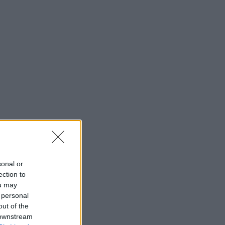
sonal or
ection to
ou may
 personal
out of the
 downstream