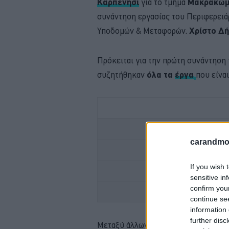
Καρπενήσι
για το τμήμα
Μακρακώμ
συνάντηση εργασίας του Περιφερειά
Υποδομών & Μεταφορών,
Χρίστο Δή
Πρόκειται για την πρώτη συνάντηση 
συζητήθηκαν
όλα τα
έργα
που είνα
FOR
carandmot
ΕΛΕΓΧΟΣ ΚΤΕΟ; 
If you wish 
TO
sensitive in
confirm you
OMODA -ΥΒΡΙΔΙΚΟ
continue se
information 
further disc
Μεταξύ άλλων συζητήθηκε ο
οδικό