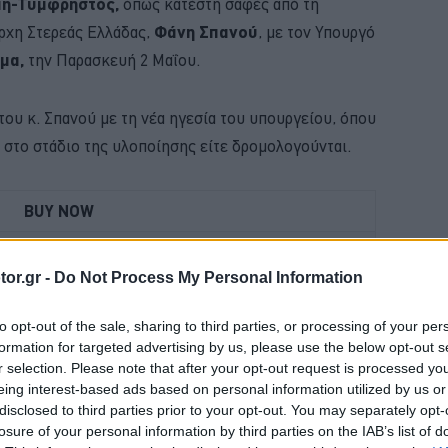
η-Τυμφρηστός,
όπως κατέστη σαφές από τη
ρχη Στερεάς Ελλάδας,
Φάνη Σπανού
, με τον Υπουργό
μα,
την Παρασκευή 2 Μαΐου.
του κ. Σπανού με τη νέα ηγεσία του υπουργείου, όπου
ι στο στάδιο της υλοποίησης είτε δρομολογούνται.
BUY NOW
D PUMA ΑΠΟ 21.528 ΕΥΡΩ
or.gr -
Do Not Process My Personal Information
ΚΑΡΤΑ ΚΑΥΣΑΕΡΙΩΝ; ΚΛΕΙΣΕ ΡΑΝΤΕΒΟΥ
to opt-out of the sale, sharing to third parties, or processing of your per
 NEO SUV ΤΗΣ RENAULT
formation for targeted advertising by us, please use the below opt-out s
r selection. Please note that after your opt-out request is processed y
 ΟΙΚΟΓΕΝΕΙΑΚΟ SUV ME 24.990 ΕΥΡΩ 
eing interest-based ads based on personal information utilized by us or
disclosed to third parties prior to your opt-out. You may separately opt-
losure of your personal information by third parties on the IAB’s list of
ς άξονας Λαμία-Καρπενήσι,
ένα έργο για το οποίο