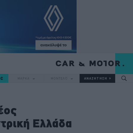
IC
ΜΑΡΚΑ
ΜΟΝΤΕΛΟ
έος
ντρική Ελλάδα