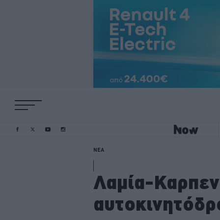
ΝΕΑ
Λαμία-Καρπεν
αυτοκινητόδρο