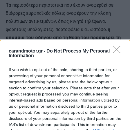
Τα περισσότερα περιστατικά που έχουν αναφερθεί σε
διάφορες ευρωπαϊκές πόλεις αναφέρουν την κλοπή
πολύτιμων αντικειμένων, όπως κινητά τηλέφωνα,
φορητούς υπολογιστές, πορτοφόλια κ.α., ωστόσο,
η
απουσία του οδηγού από τη θέση του προσφέρει τη
δυνατότητα ακόμα και της κλοπής του ίδιου του
carandmotor.gr -
Do Not Process My Personal
αυτοκινήτου.
Information
Πώς να προστατευτείς
If you wish to opt-out of the sale, sharing to third parties, or
processing of your personal or sensitive information for
targeted advertising by us, please use the below opt-out
Το απλοϊκό κόλπο των μακροχέρηδων για την παγίδευση
section to confirm your selection. Please note that after your
ενός αυτοκινήτου και του οδηγού έχει
έναν εξίσου
opt-out request is processed you may continue seeing
interest-based ads based on personal information utilized by
απλό τρόπο αντιμετώπισης.
us or personal information disclosed to third parties prior to
your opt-out. You may separately opt-out of the further
disclosure of your personal information by third parties on the
IAB’s list of downstream participants. This information may