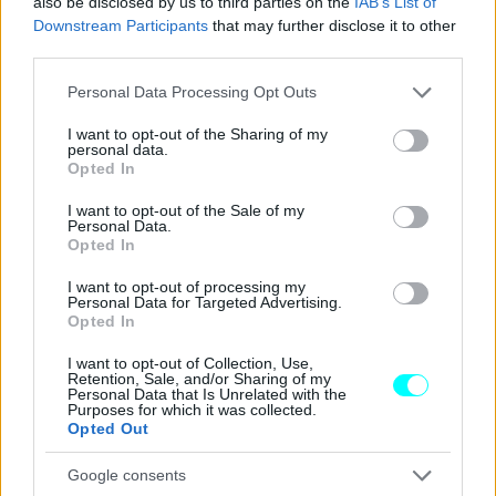
also be disclosed by us to third parties on the
IAB’s List of
Downstream Participants
that may further disclose it to other
third parties.
Please note that this website/app uses one or more Google
Personal Data Processing Opt Outs
services and may gather and store information including but
not limited to your visit or usage behaviour. You may click to
I want to opt-out of the Sharing of my
personal data.
grant or deny consent to Google and its third-party tags to
Opted In
use your data for below specified purposes in below Google
consent section.
I want to opt-out of the Sale of my
Personal Data.
Opted In
Στην περίπτωση, λοιπόν, που εντοπίσετε κάποιο ύποπτο
I want to opt-out of processing my
Personal Data for Targeted Advertising.
χαρτί, σημείωμα ή κάποια απόδειξη στο πίσω παρμπρίζ,
θα
Opted In
πρέπει πάση θυσία να το αγνοήσετε, να κλειδώσετε
I want to opt-out of Collection, Use,
τις πόρτες του οχήματός σας και να ξεκινήσετε την
Retention, Sale, and/or Sharing of my
Personal Data that Is Unrelated with the
πορεία σας.
Purposes for which it was collected.
Opted Out
Από τη στιγμή που θα έχετε διανύσει μια
απόσταση
Google consents
ασφαλείας
, μπορείτε να σταματήσετε και να αφαιρέσετε