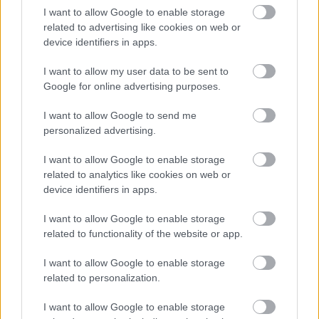
I want to allow Google to enable storage
το χαρτί, χωρίς ωστόσο να αφήσετε πίσω στο αυτοκίνητο
related to advertising like cookies on web or
τα προσωπικά σας αντικείμενα και φυσικά το κλειδί στη
device identifiers in apps.
μίζα. Με αυτόν τον τρόπο
μειώνουμε σημαντικά την
I want to allow my user data to be sent to
πιθανότητα να πέσουμε θύμα κλοπής
, προστατεύοντας
Google for online advertising purposes.
όχι μόνον τα υπάρχοντά μας αλλά και τον ίδιο μας τον
εαυτό.
I want to allow Google to send me
personalized advertising.
I want to allow Google to enable storage
related to analytics like cookies on web or
device identifiers in apps.
I want to allow Google to enable storage
related to functionality of the website or app.
I want to allow Google to enable storage
related to personalization.
I want to allow Google to enable storage