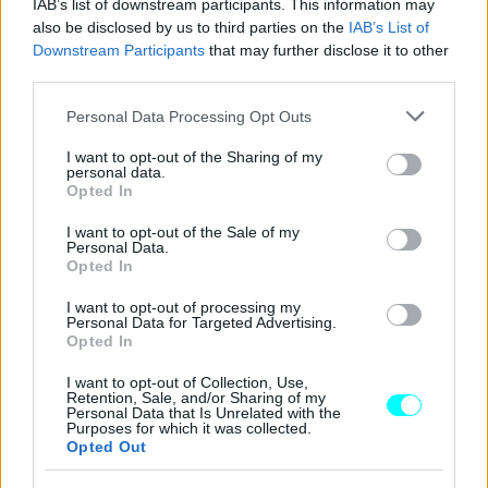
IAB’s list of downstream participants. This information may
also be disclosed by us to third parties on the
IAB’s List of
Downstream Participants
that may further disclose it to other
third parties.
Κάτι τέτοιο μπορεί να επιτραπεί σε έκτακτες περιπτώσεις
Please note that this website/app uses one or more Google
Personal Data Processing Opt Outs
ή ζώνες μικρής κυκλοφορίας εντός κατοικημένων
services and may gather and store information including but
not limited to your visit or usage behaviour. You may click to
I want to opt-out of the Sharing of my
περιοχών, αν υπάρχει αρκετός χώρος γι' αυτό, η κατάληψη
personal data.
grant or deny consent to Google and its third-party tags to
τμήματος οδού με προσωρινές εγκαταστάσεις ή εμπόδια
Opted In
use your data for below specified purposes in below Google
ύστερα από άδεια των Δημοτικών ή Κοινοτικών Αρχών
consent section.
I want to opt-out of the Sale of my
Personal Data.
μετά γνώμη των αρμοδίων Αστυνομικών Αρχών.
Αυτός
Opted In
που παραβαίνει τις διατάξεις του άρθρου αυτού
I want to opt-out of processing my
τιμωρείται με διοικητικό πρόστιμο 400 ευρώ.
Personal Data for Targeted Advertising.
Opted In
I want to opt-out of Collection, Use,
Retention, Sale, and/or Sharing of my
Personal Data that Is Unrelated with the
Purposes for which it was collected.
Opted Out