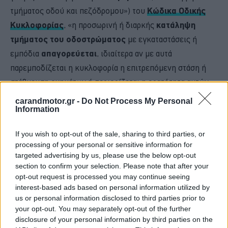
τμήματος οδού και πεζόδρομου») του
Κώδικα Οδικής
Κυκλοφορίας
, «η προσωρινή ή διαρκής
κατάληψη
τμήματος του οδοστρώματος
με εγκαταστάσεις ή
εμπόδια
απαγορεύεται
, ιδιαίτερα αν με αυτά
παρεμποδίζεται η κυκλοφορία η επιτρεπόμενη στάση ή
στάθμευση οχημάτων ή περιορίζεται η ορατότητα αυτών
που χρησιμοποιούν τις οδούς».
carandmotor.gr -
Do Not Process My Personal
Information
If you wish to opt-out of the sale, sharing to third parties, or
processing of your personal or sensitive information for
targeted advertising by us, please use the below opt-out
section to confirm your selection. Please note that after your
opt-out request is processed you may continue seeing
interest-based ads based on personal information utilized by
us or personal information disclosed to third parties prior to
your opt-out. You may separately opt-out of the further
disclosure of your personal information by third parties on the