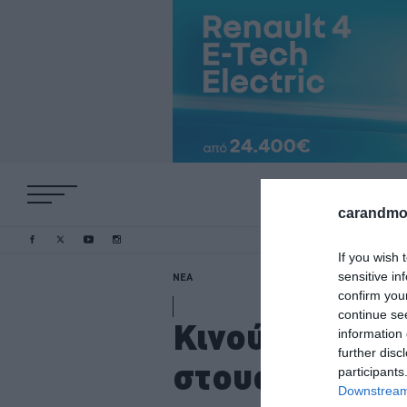
carandmot
If you wish 
sensitive in
ΝΕΑ
confirm you
continue se
Κινούμαι Ηλεκ
information 
further disc
στους λογαρι
participants
Downstream 