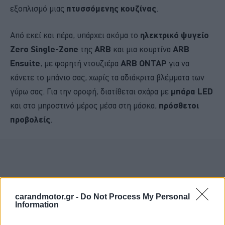
εξοπλισμό μιας
πτυσσόμενης κουζίνας
.
Από εκεί και πέρα, υπάρχει ακόμα το
ηλεκτρικό ψυγείο
Zero Single-Zone
της
ARB
και μια κουρτίνα
ARB
Ensuite
, με φορητή ντουζιέρα
ARB ONTAP
για να
κάνετε το μπάνιο σας, χωρίς τα αδιάκριτα βλέμματα των
γύρω σας. Για την οροφή, διατίθεται σχάρα με
μπάρα LED
και στο μπροστινό μέρος μέσα στη μάσκα,
πρόσθετοι
προβολείς
.
carandmotor.gr -
Do Not Process My Personal
Information