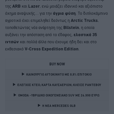
της
ARB
και
Lazer
, ενώ μοιάζει ιδανικό και αξιόπιστο
όχημα αναψυχής… για την
άγρια φύση
. Το διπλοκάμπινο
αγροτικό έχει επιμεληθεί δεόντως η
Arctic Trucks
,
τοποθετώντας νέα ανάρτηση της
Bilstein
, η οποία
αυξάνει την απόσταση από το έδαφος,
ελαστικά 35
ιντσών
και πολλά άλλα που έχουμε ήδη δει και στο
εκθεσιακό
V-Cross Expedition Edition
.
BUY NOW
ΚΑΙΝΟΥΡΓΙΟ ΑΥΤΟΚΙΝΗΤΟ ΜΕ 0,9% ΕΠΙΤΟΚΙΟ 
ΕΛΕΓΧΟΣ ΚΤΕΟ; ΚΑΡΤΑ ΚΑΥΣΑΕΡΙΩΝ; ΚΛΕΙΣΕ ΡΑΝΤΕΒΟΥ
OMODA -ΥΒΡΙΔΙΚΟ ΟΙΚΟΓΕΝΕΙΑΚΟ SUV ME 24.990 ΕΥΡΩ 
Η ΝΕΑ MERCEDES GLB 