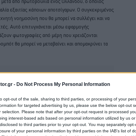
μετά από πρωτοβουλία ενός Ολλανδού, ο οποίος
ραλία εξαιτίας κάποιων αποτσίγαρων. Ο συγκεκριμένος
χνητή νοημοσύνη που θα μπορεί να συλλέγει και να
κτές. Αυτό επιτυγχάνεται μέσω εφαρμογής
βάζουν φωτογραφίες από μέρη που χρειάζονται
ρομπότ θα μπορεί να μεταβαίνει και απομακρύνει τα
or.gr -
Do Not Process My Personal Information
to opt-out of the sale, sharing to third parties, or processing of your per
formation for targeted advertising by us, please use the below opt-out s
r selection. Please note that after your opt-out request is processed y
eing interest-based ads based on personal information utilized by us or
disclosed to third parties prior to your opt-out. You may separately opt-
losure of your personal information by third parties on the IAB’s list of