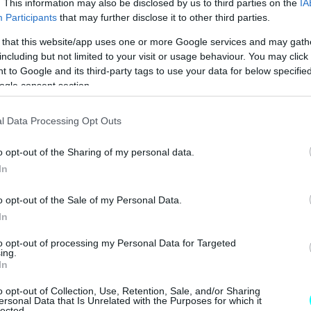
. This information may also be disclosed by us to third parties on the
IA
Participants
that may further disclose it to other third parties.
 that this website/app uses one or more Google services and may gath
including but not limited to your visit or usage behaviour. You may click 
 to Google and its third-party tags to use your data for below specifi
ogle consent section.
l Data Processing Opt Outs
με εκτιμήσεις, υπολογίζεται πως κάθε χρόνο
o opt-out of the Sharing of my personal data.
οτσίγαρα στις ακτές και αν συνυπολογίσουμε το
In
αταλήγουν στη θάλασσα, μπορούμε να αντιληφθούμε
o opt-out of the Sale of my Personal Data.
ο άνθρωπος στο περιβάλλον.
In
to opt-out of processing my Personal Data for Targeted
BUY NOW
ing.
In
 ΑΥΤΟΚΙΝΗΤΟ ΜΕ 0,9% ΕΠΙΤΟΚΙΟ 
o opt-out of Collection, Use, Retention, Sale, and/or Sharing
ersonal Data that Is Unrelated with the Purposes for which it
ΑΙΡΙΝΟΣ ΕΛΕΓΧΟΣ ΓΙΑ ΤΟ ΑΥΤΟΚΙΝΗΤΟ 
lected.