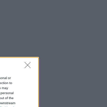
sonal or
ection to
ou may
 personal
out of the
 downstream