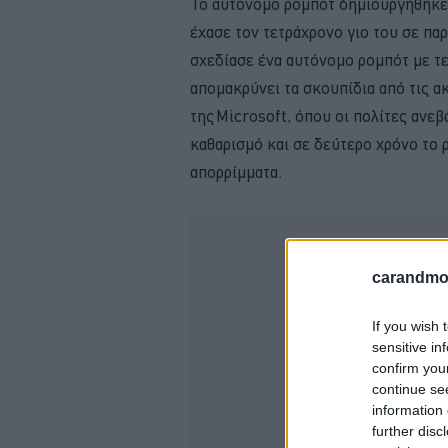
Το αυτόνομο ρομπότ δημιουργήθηκε 
έχασε τον τετράχρονο γιο του σε πα
σχεδίασε ένα αυτόνομο ρομπότ με τε
απομακρύνει τα σκουπίδια από τις α
της Microsoft, όπου οι πολίτες ανε
καθαρισμό και σε δεύτερο χρόνο το 
απορρίμματα.
carandmot
If you wish 
sensitive in
confirm you
continue se
information 
further disc