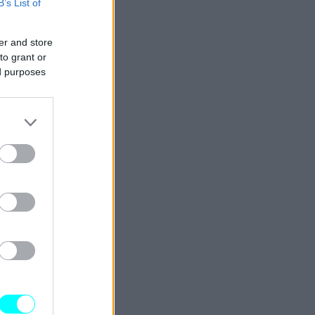
B’s List of
er and store
to grant or
ed purposes