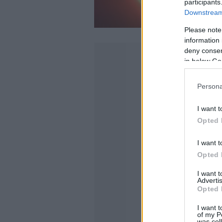
participants
Downstream 
Please note
information 
deny consent
in below Go
Persona
I want t
Opted 
I want t
Opted 
I want 
Advertis
Opted 
I want t
of my P
was col