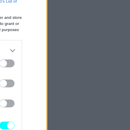
B’s List of
er and store
to grant or
ed purposes