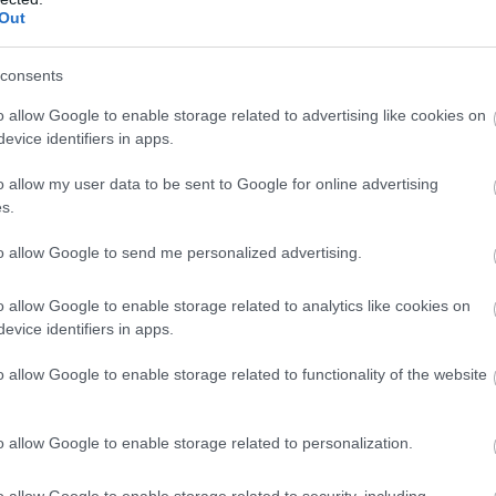
Out
consents
ς να μπαίνετε στο αυτοκίνητό σας, που είχατε
o allow Google to enable storage related to advertising like cookies on
καυτής ημέρας, και να διαπιστώνετε ότι
η
evice identifiers in apps.
έχει φτάσει σε δυσθεώρητα ύψη,
με το κάθισμα
υ δεν μπορείτε να τα αγγίξετε.
o allow my user data to be sent to Google for online advertising
s.
to allow Google to send me personalized advertising.
BUY NOW
D PUMA ΑΠΟ 21.528 ΕΥΡΩ
o allow Google to enable storage related to analytics like cookies on
evice identifiers in apps.
ΚΑΡΤΑ ΚΑΥΣΑΕΡΙΩΝ; ΚΛΕΙΣΕ ΡΑΝΤΕΒΟΥ
o allow Google to enable storage related to functionality of the website
VIP VAN ΜΟΝΟ ΜΕ 12 ΕΥΡΩ ΤΟ ΑΤΟΜΟ
MG3 ΑΠΟ 16.450 ΕΥΡΩ
o allow Google to enable storage related to personalization.
o allow Google to enable storage related to security, including