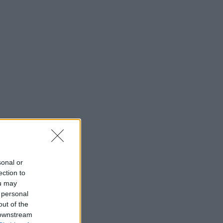
sonal or
ection to
ou may
 personal
out of the
 downstream