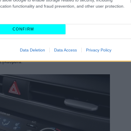
 στο εσωτερικό ενός σταθμευμένου αυτοκινήτου
cation functionality and fraud prevention, and other user protection.
ή έως και 30 βαθμούς Κελσίου
. Αυτό σημαίνει ότι
υς 35 βαθμούς έξω, το εσωτερικό του αυτοκινήτου
ούρνο 65 βαθμών.
CONFIRM
όγω του σκούρου χρώματός τους, μπορούν ν
α
Data Deletion
Data Access
Privacy Policy
γίζουν τους 100+°C
αν εκτεθούν στον ήλιο, αρκετά
εγκαύματα.