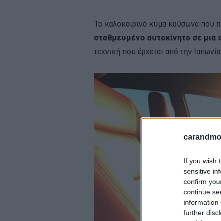
Το καλοκαιρινό κύμα καύσωνα που π
σταθμευμένο αυτοκίνητο σε μια 
τεχνική που έρχεται από την Ιαπωνί
carandmot
If you wish 
sensitive in
confirm you
continue se
information 
further disc