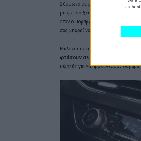
Σύμφωνα με μελέτες, η θερμοκρασία
authenti
μπορεί να
ξεπεράσει την εξωτερικ
όταν ο υδράργυρος σκαρφαλώνει στο
σας μπορεί να μετατραπεί σε έναν φ
Μάλιστα το τιμόνι και το ταμπλό, λ
φτάσουν σε θερμοκρασίες που αγ
υψηλές για να προκαλέσουν σοβαρά 