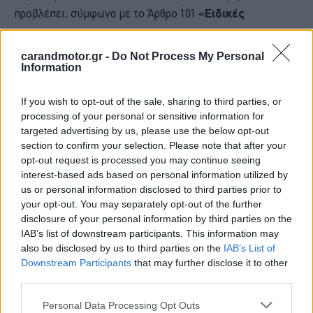
προβλέπει, σύμφωνα με το Άρθρο 101
«Ειδικές
περιπτώσεις αφαίρεσης άδειας οδήγησης»
, ότι
όποιος οδηγεί όχημα κατά το διάστημα που του έχει
carandmotor.gr -
Do Not Process My Personal
Information
αφαιρεθεί η άδεια για οποιονδήποτε λόγο, εκτός των
λοιπών προβλεπόμενων ποινών,
χάνει, με απόφαση του
If you wish to opt-out of the sale, sharing to third parties, or
δικαστηρίου, το δικαίωμα επαναχορήγησης της
processing of your personal or sensitive information for
άδειας για τρία (3) επιπλέον έτη.
targeted advertising by us, please use the below opt-out
section to confirm your selection. Please note that after your
opt-out request is processed you may continue seeing
Σε περίπτωση που γίνει υπαίτιος τροχαίου ατυχήματος με
interest-based ads based on personal information utilized by
τραυματισμό ή θάνατο, το δικαστήριο
μπορεί να
us or personal information disclosed to third parties prior to
your opt-out. You may separately opt-out of the further
επιβάλλει ακόμη και τη
δια βίου αφαίρεση της
disclosure of your personal information by third parties on the
άδειας οδήγη
σ
ης
οποιουδήποτε οδικού οχήματος.
IAB’s list of downstream participants. This information may
also be disclosed by us to third parties on the
IAB’s List of
Downstream Participants
that may further disclose it to other
third parties.
Please note that this website/app uses one or more Google
Personal Data Processing Opt Outs