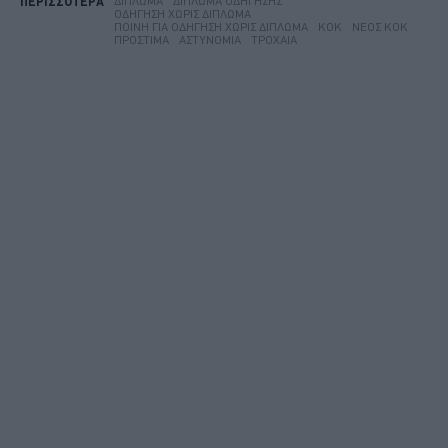
ΔΊΠΛΩΜΑ
ΔΊΠΛΩΜΑ ΟΔΉΓΗΣΗΣ
ΠΕΡΙΣΣΟΤΕΡΑ
ΟΔΉΓΗΣΗ ΧΩΡΊΣ ΔΊΠΛΩΜΑ
ΠΟΙΝΉ ΓΙΑ ΟΔΉΓΗΣΗ ΧΩΡΊΣ ΔΊΠΛΩΜΑ
ΚΟΚ
ΝΈΟΣ ΚΟΚ
ΠΡΌΣΤΙΜΑ
ΑΣΤΥΝΟΜΊΑ
ΤΡΟΧΑΊΑ