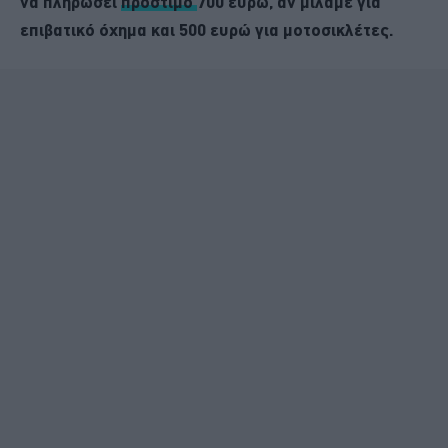
να πληρώσει
πρόστιμο
700 ευρώ, αν μιλάμε για
επιβατικό όχημα και 500 ευρώ για μοτοσικλέτες.