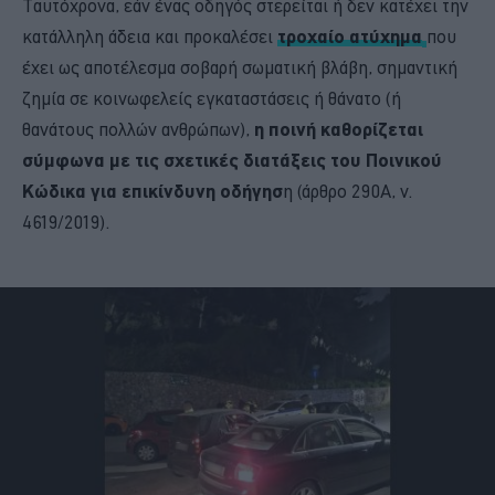
Ταυτόχρονα, εάν ένας οδηγός στερείται ή δεν κατέχει την
κατάλληλη άδεια και προκαλέσει
τροχαίο ατύχημα
που
έχει ως αποτέλεσμα σοβαρή σωματική βλάβη, σημαντική
ζημία σε κοινωφελείς εγκαταστάσεις ή θάνατο (ή
θανάτους πολλών ανθρώπων),
η ποινή καθορίζεται
σύμφωνα με τις σχετικές διατάξεις του Ποινικού
Κώδικα για επικίνδυνη οδήγησ
η (άρθρο 290Α, ν.
4619/2019).