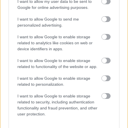
I want to allow my user data to be sent to
διάστημα πέντε ετών να οδηγεί χωρίς να κατέχει την
Google for online advertising purposes.
προβλεπόμενη ισχύουσα άδεια οδήγησης
, σύμφωνα
I want to allow Google to send me
με τις περ. β) και γ) της παρ. 4 του άρθρου 98, περί αδειών
personalized advertising.
οδήγησης, κυρώσεων και αδειών εκπαιδευτών
I want to allow Google to enable storage
υποψήφιων οδηγών, και της παρ. 4 του άρθρου 100, περί
related to analytics like cookies on web or
αδειών οδήγησης αγροτικών μηχανημάτων και
device identifiers in apps.
μηχανημάτων έργου,
στον παραβάτη οδηγό
I want to allow Google to enable storage
επιβάλλονται διοικητικό πρόστιμο δύο χιλιάδων
related to functionality of the website or app.
(2.000) ευρώ και το διοικητικό μέτρο της αφαίρεσης
I want to allow Google to enable storage
της άδειας οδήγησης για τέσσερα (4) έτη.
related to personalization.
I want to allow Google to enable storage
related to security, including authentication
functionality and fraud prevention, and other
user protection.