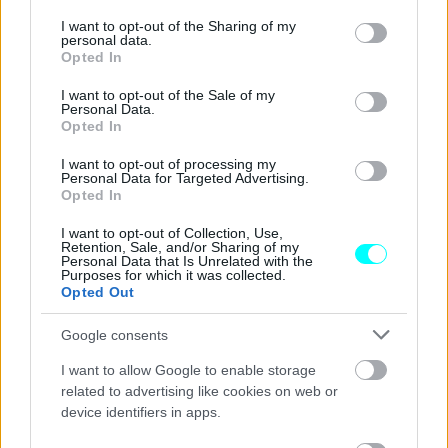
services and may gather and store information including but
not limited to your visit or usage behaviour. You may click to
I want to opt-out of the Sharing of my
personal data.
grant or deny consent to Google and its third-party tags to
Opted In
use your data for below specified purposes in below Google
consent section.
I want to opt-out of the Sale of my
Personal Data.
Opted In
I want to opt-out of processing my
Personal Data for Targeted Advertising.
Opted In
Μάλιστα, η οδήγηση χωρίς τις προβλεπόμενες άδειες
I want to opt-out of Collection, Use,
Retention, Sale, and/or Sharing of my
εμπίπτει
και στο καθεστώς
υποτροπών
που εισάγει ο
Personal Data that Is Unrelated with the
Purposes for which it was collected.
νέος Κώδικας Οδικής Κυκλοφορίας (Κ.Ο.Κ.)
, με τις
Opted Out
επαναλαμβανόμενες παραβάσεις να τιμωρούνται με
Google consents
κλιμακούμενες ποινές.
I want to allow Google to enable storage
Έτσι, σύμφωνα με το άρθρο 110 «Υποτροπή - Σύστημα
related to advertising like cookies on web or
device identifiers in apps.
ελέγχου συμπεριφοράς των οδηγών», σε περίπτωση που
οδηγός εντοπιστεί
για δεύτερη φορά μέσα σε