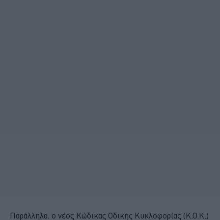
Παράλληλα, ο νέος Κώδικας Οδικής Κυκλοφορίας (Κ.Ο.Κ.)