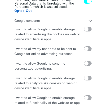
Η παγκόσμια συνεργασία της Mercedes-Benz με τη WTA
Personal Data that Is Unrelated with the
Purposes for which it was collected.
βασίζεται σε κοινές αξίες όπως η αριστεία, η καινοτομία,
Opted Out
η υψηλή απόδοση και η συνεχής εξέλιξη.
Μέσα από
Google consents
αυτήν τη συνεργασία, η Mercedes-Benz στηρίζει το
γυναικείο τένις σε κορυφαίο διεθνές επίπεδο,
I want to allow Google to enable storage
related to advertising like cookies on web or
συμβάλλοντας στην περαιτέρω ανάπτυξη και
device identifiers in apps.
προβολή του αθλήματος.
I want to allow my user data to be sent to
Google for online advertising purposes.
I want to allow Google to send me
personalized advertising.
I want to allow Google to enable storage
related to analytics like cookies on web or
device identifiers in apps.
I want to allow Google to enable storage
related to functionality of the website or app.