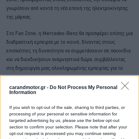
γνωρίσουν από κοντά τη νέα εποχή της ηλεκτροκίνησης
της μάρκας.
Στο Fan Zone, η Mercedes-Benz θα προσφέρει επίσης μια
διαδραστική εμπειρία με το κοινό, δίνοντας στους
επισκέπτες τη δυνατότητα να συμμετάσχουν σε παιχνίδια
και να διεκδικήσουν αναμνηστικά δώρα, συμβάλλοντας
στη δημιουργία μιας ολοκληρωμένης εμπειρίας για το
κοινό του τουρνουά.
carandmotor.gr -
Do Not Process My Personal
Information
«Η
επιστροφή μιας διοργάνωσης της
WTA
στην Αθήνα
αποτελεί ένα ιδιαίτερα σημαντικό γεγονός για το
If you wish to opt-out of the sale, sharing to third parties, or
ελληνικό τένις και τον αθλητισμό γενικότερα. Είμαστε
processing of your personal or sensitive information for
ιδιαίτερα χαρούμενοι που η
Star
Automotive
Ελλάς
targeted advertising by us, please use the below opt-out
section to confirm your selection. Please note that after your
συμμετέχει σε αυτή τη μεγάλη γιορτή του τένις, στο
opt-out request is processed you may continue seeing
πλαίσιο της παγκόσμιας συνεργασίας της
Mercedes
-