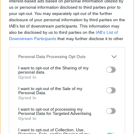
interest-based ads based on personal information utilized by
Benz
με τη
Women
'
s
Tennis
Association
. Συμβάλλουμε
us or personal information disclosed to third parties prior to
your opt-out. You may separately opt-out of the further
στην επιτυχία της διοργάνωσης προσφέροντας ένα
disclosure of your personal information by third parties on the
σύγχρονο στόλο οχημάτων για τις μετακινήσεις
IAB’s list of downstream participants. This information may
αθλητριών και επισήμων, ενώ παράλληλα φέρνουμε το
also be disclosed by us to third parties on the
IAB’s List of
Downstream Participants
that may further disclose it to other
κοινό πιο κοντά στον κόσμο της ηλεκτροκίνησης μέσα
third parties.
από την παρουσία των νέων ηλεκτρικών μοντέλων της
Please note that this website/app uses one or more Google
Mercedes
-
Benz
στο χώρο.
Personal Data Processing Opt Outs
services and may gather and store information including but
not limited to your visit or usage behaviour. You may click to
I want to opt-out of the Sharing of my
Η υποστήριξη σημαντικών αθλητικών διοργανώσεων
personal data.
grant or deny consent to Google and its third-party tags to
Opted In
αποτελεί για εμάς μια επένδυση σε αξίες που εμπνέουν,
use your data for below specified purposes in below Google
consent section.
ενώνουν και δημιουργούν αξέχαστες εμπειρίες για
I want to opt-out of the Sale of my
Personal Data.
όλους.»
Opted In
I want to opt-out of processing my
Παναγιώτης Ριτσώνης, Γενικός Διευθυντής
Personal Data for Targeted Advertising.
Opted In
Star
Automotive
Ελλάς
I want to opt-out of Collection, Use,
Retention, Sale, and/or Sharing of my