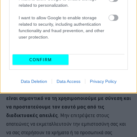
related to personalization.
I want to allow Google to enable storage
related to security, including authentication
functionality and fraud prevention, and other
user protection.
CONFIRM
Data Deletion
Data Access
Privacy Policy
Η τεχνολογία μπορεί να είναι ένα ισχυρό εργαλείο,
αλλά
είναι σημαντικό να τη χρησιμοποιούμε με σύνεση και
να προστατεύουμε τον εαυτό μας από τις
διαδικτυακές απειλές
. Μην επιτρέψετε στους
απατεώνες να εκμεταλλευτούν την εμπιστοσύνη σας και
να σας στερήσουν τα χρήματα ή τα προσωπικά σας