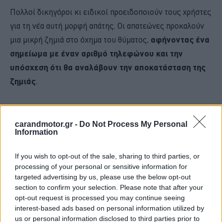
Πολλοί δικηγόροι κι ειδικοί προειδοποιούν τους χρήστες
για τη νέα αυτή μορφή απάτης. Οι απατεώνες προκαλούν
μια μικρή ζημιά στο όχημα του θύματος,
αφήνοντας ένα
σημείωμα με έναν αριθμό τηλεφώνου και την
υπόσχεση ότι θα αναλάβουν την αποκατάσταση της
ζημιάς
.
Όταν το θύμα καλεί τον αριθμό, οι απατεώνες τον
κατευθύνουν να επικοινωνήσει μαζί τους μέσω
carandmotor.gr -
Do Not Process My Personal
Information
WhatsApp, όπου του στέλνουν έναν σύνδεσμο που
υποτίθεται ότι οδηγεί στην ασφαλιστική τους εταιρεία.
If you wish to opt-out of the sale, sharing to third parties, or
Ωστόσο,
ο σύνδεσμος αυτός είναι στην
processing of your personal or sensitive information for
πραγματικότητα μια παγίδα, σχεδιασμένη να κλέψει
targeted advertising by us, please use the below opt-out
section to confirm your selection. Please note that after your
προσωπικά δεδομένα ή να εγκαταστήσει κακόβουλο
opt-out request is processed you may continue seeing
λογισμικό στο τηλέφωνο του θύματος
.
interest-based ads based on personal information utilized by
us or personal information disclosed to third parties prior to