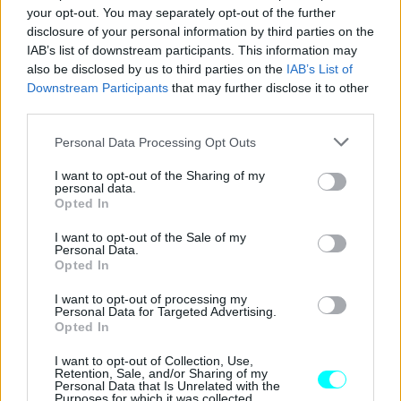
your opt-out. You may separately opt-out of the further
disclosure of your personal information by third parties on the
IAB’s list of downstream participants. This information may
also be disclosed by us to third parties on the
IAB’s List of
Downstream Participants
that may further disclose it to other
third parties.
Please note that this website/app uses one or more Google
Personal Data Processing Opt Outs
services and may gather and store information including but
not limited to your visit or usage behaviour. You may click to
I want to opt-out of the Sharing of my
personal data.
grant or deny consent to Google and its third-party tags to
Opted In
use your data for below specified purposes in below Google
consent section.
I want to opt-out of the Sale of my
Personal Data.
Opted In
Η καλύτερη άμυνα απέναντι σε τέτοιου είδους απάτες
I want to opt-out of processing my
είναι
η επαγρύπνηση και η κριτική σκέψη. Μην
Personal Data for Targeted Advertising.
Opted In
ανοίγετε ποτέ συνδέσμους από αγνώστους
, ακόμα
και αν φαίνονται ακίνδυνοι ή προέρχονται από κάποιον
I want to opt-out of Collection, Use,
Retention, Sale, and/or Sharing of my
που εμπιστεύεστε. Ελέγχετε πάντα την αυθεντικότητα των
Personal Data that Is Unrelated with the
Purposes for which it was collected.