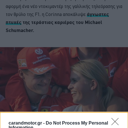
αφορμή ένα νέο ντοκιμαντέρ της γαλλικής τηλεόρασης για
τον θρύλο της F1, η Corinna αποκάλυψε
άγνωστες
πτυχές
της τεράστιας καριέρας του Michael
Schumacher.
carandmotor.gr -
Do Not Process My Personal
Information