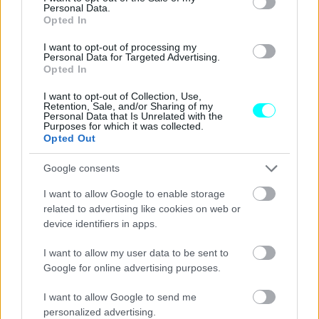
Personal Data.
Opted In
I want to opt-out of processing my
Personal Data for Targeted Advertising.
Opted In
I want to opt-out of Collection, Use,
Retention, Sale, and/or Sharing of my
Personal Data that Is Unrelated with the
Purposes for which it was collected.
Δηλώσεις για τον M. Schumacher έκανε και ο ίδιος ο
Opted Out
Jean Todt, ο οποίος ως γνωστόν αποτελεί τον πιο στενό
Google consents
φίλο της οικογένειας και ένας από τους
ελάχιστους
ανθρώπους που εξακολουθούν να συναντούν τον
I want to allow Google to enable storage
related to advertising like cookies on web or
Γερμανό.
device identifiers in apps.
«Ο Michael εξακολουθεί να είναι παρών στη ζωή μου και
I want to allow my user data to be sent to
Google for online advertising purposes.
θα παραμείνει πάντα έτσι, ανεξάρτητα από την κατάσταση
στην οποία βρίσκεται», είχε δηλώσει ο Jean Todt.
I want to allow Google to send me
personalized advertising.