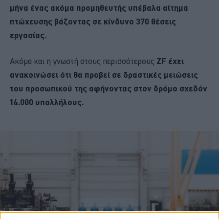
μήνα ένας ακόμα προμηθευτής υπέβαλα αίτημα
πτώχευσης βάζοντας σε κίνδυνο 370 θέσεις
εργασίας.
Ακόμα και η γνωστή στους περισσότερους
ZF έχει
ανακοινώσει ότι θα προβεί σε δραστικές μειώσεις
του προσωπικού της αφήνοντας στον δρόμο σχεδόν
14.000 υπαλλήλους.