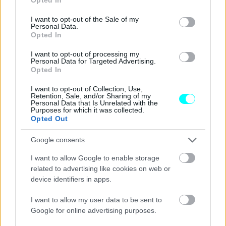
use your data for below specified purposes in below Google
consent section.
I want to opt-out of the Sale of my
Personal Data.
Opted In
I want to opt-out of processing my
Personal Data for Targeted Advertising.
Opted In
I want to opt-out of Collection, Use,
Retention, Sale, and/or Sharing of my
Personal Data that Is Unrelated with the
Purposes for which it was collected.
Opted Out
Google consents
I want to allow Google to enable storage
Μια έρευνα που είδε διεξαχθεί το όχι και τόσο μακρινό
related to advertising like cookies on web or
device identifiers in apps.
2021 προέβλεπε ότι η μετάβαση της
αυτοκινητοβιομηχανίας στην ηλεκτροκίνηση
πρόκειται
I want to allow my user data to be sent to
Google for online advertising purposes.
να «κοστίσει» 65.000 θέσεις εργασίας στον
συγκεκριμένο κλάδο, αριθμός που δεν απέχει από τη