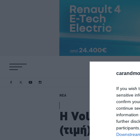
carandmot
If you wish 
sensitive in
ΝΕΑ
confirm you
continue se
H Volkswagen 
information 
further disc
(τιμή)
participants
Downstream 