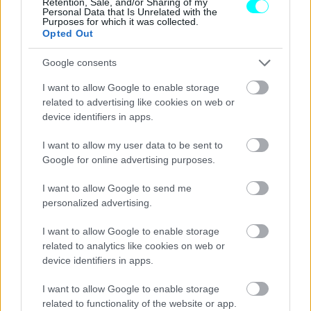
Retention, Sale, and/or Sharing of my
Personal Data that Is Unrelated with the
Purposes for which it was collected.
Opted Out
Google consents
I want to allow Google to enable storage
related to advertising like cookies on web or
device identifiers in apps.
I want to allow my user data to be sent to
Google for online advertising purposes.
I want to allow Google to send me
Ενδεικτική, για το τελευταίο θέμα, είναι η δημόσια
personalized advertising.
υπόσχεση της Toyota ότι η μπαταρία 71.4kWh του πρώτου
I want to allow Google to enable storage
της αμιγώς ηλεκτρικού αυτοκινήτου, του bZ4X, θα
related to analytics like cookies on web or
διατηρεί το
90% της ενεργειακής της απόδοσης μετά
device identifiers in apps.
από 10 χρόνια
χρήσης.
I want to allow Google to enable storage
related to functionality of the website or app.
Διαβάστε επίσης