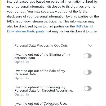
interest-based ads based on personal information utilized by
Η ίδια διαδικασία μπορεί να επαναλαμβάνεται και μετά το
us or personal information disclosed to third parties prior to
δεύτερο κύκλο ζωής των αυτοκινήτων, ώστε
να
your opt-out. You may separately opt-out of the further
προκύψει και τρίτος
. Μετά και από τον τρίτο κύκλο, η
disclosure of your personal information by third parties on the
IAB’s list of downstream participants. This information may
εταιρεία θα
ανακυκλώνει τα αυτοκίνητα
με τον πιο
also be disclosed by us to third parties on the
IAB’s List of
αποδοτικό τρόπο καθώς προοδεύει η αντίστοιχη
Downstream Participants
that may further disclose it to other
τεχνολογίας.
third parties.
Please note that this website/app uses one or more Google
Personal Data Processing Opt Outs
Συγκεκριμένα, θα προσπαθεί να αντλεί από τα αυτοκίνητα
services and may gather and store information including but
not limited to your visit or usage behaviour. You may click to
I want to opt-out of the Sharing of my
όσο το δυνατόν περισσότερα εξαρτήματά
του δύναται
personal data.
grant or deny consent to Google and its third-party tags to
να χρησιμοποιηθούν ξανά, είτε σε άλλα αυτοκίνητα είτε σε
Opted In
use your data for below specified purposes in below Google
άλλες κατασκευές και υπηρεσίες. Κεντρικό ρόλο σε αυτή
consent section.
I want to opt-out of the Sale of my
Personal Data.
τη διαδικασία, φυσικά, θα έχει η
ανακατασκευή και
Opted In
ανακύκλωση των μπαταριών
των ηλεκτρικών
I want to opt-out of processing my
αυτοκινήτων.
Personal Data for Targeted Advertising.
Opted In
I want to opt-out of Collection, Use,