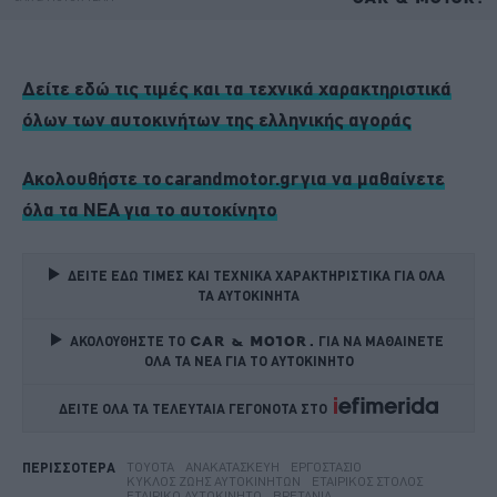
Δείτε εδώ τις τιμές και τα τεχνικά χαρακτηριστικά
όλων των αυτοκινήτων της ελληνικής αγοράς
Ακολουθήστε το carandmotor.gr για να μαθαίνετε
όλα τα ΝΕΑ για το αυτοκίνητο
ΔΕΙΤΕ ΕΔΩ ΤΙΜΕΣ ΚΑΙ ΤΕΧΝΙΚΑ ΧΑΡΑΚΤΗΡΙΣΤΙΚΑ ΓΙΑ ΟΛΑ 
ΤΑ ΑΥΤΟΚΙΝΗΤΑ
ΑΚΟΛΟΥΘΗΣΤΕ ΤΟ
ΓΙΑ ΝΑ ΜΑΘΑΙΝΕΤΕ 
ΟΛΑ ΤΑ ΝΕΑ ΓΙΑ ΤΟ ΑΥΤΟΚΙΝΗΤΟ
ΔΕΙΤΕ ΟΛΑ ΤΑ ΤΕΛΕΥΤΑΙΑ ΓΕΓΟΝΟΤΑ ΣΤΟ    
TOYOTA
ΑΝΑΚΑΤΑΣΚΕΥΉ
ΕΡΓΟΣΤΆΣΙΟ
ΠΕΡΙΣΣΟΤΕΡΑ
ΚΎΚΛΟΣ ΖΩΉΣ ΑΥΤΟΚΙΝΉΤΩΝ
ΕΤΑΙΡΙΚΌΣ ΣΤΌΛΟΣ
ΕΤΑΙΡΙΚΌ ΑΥΤΟΚΊΝΗΤΟ
ΒΡΕΤΑΝΊΑ