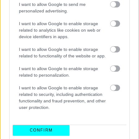
I want to allow Google to send me
για την αναβάθμιση της Lamborghini Urus με την
personalized advertising.
τιμή του στη Γερμανία να φτάνει τα 179.000 ευρώ
.
I want to allow Google to enable storage
related to analytics like cookies on web or
Διαβάστε επίσης:
device identifiers in apps.
I want to allow Google to enable storage
related to functionality of the website or app.
I want to allow Google to enable storage
related to personalization.
I want to allow Google to enable storage
related to security, including authentication
functionality and fraud prevention, and other
user protection.
CONFIRM