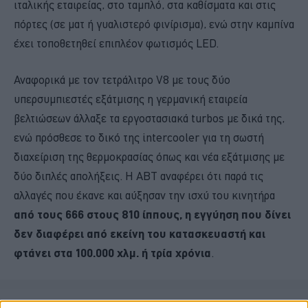
ιταλικής εταιρείας, στο ταμπλό, στα καθίσματα και στις
πόρτες (σε ματ ή γυαλιστερό φινίρισμα), ενώ στην καμπίνα
έχει τοποθετηθεί επιπλέον φωτισμός LED.
Αναφορικά με τον τετράλιτρο V8 με τους δύο
υπερσυμπιεστές εξάτμισης η γερμανική εταιρεία
βελτιώσεων άλλαξε τα εργοστασιακά turbos με δικά της,
ενώ πρόσθεσε το δικό της intercooler για τη σωστή
διαχείριση της θερμοκρασίας όπως και νέα εξάτμισης με
δύο διπλές απολήξεις. Η ABT αναφέρει ότι παρά τις
αλλαγές που έκανε και αύξησαν την ισχύ του κινητήρα
από τους 666 στους 810 ίππους, η εγγύηση που δίνει
δεν διαφέρει από εκείνη του κατασκευαστή και
φτάνει στα 100.000 χλμ. ή τρία χρόνια
.