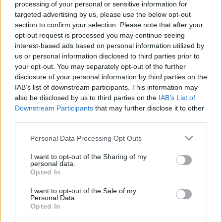
processing of your personal or sensitive information for
targeted advertising by us, please use the below opt-out
Το σύστημα συνοδεύεται από
μπαταρία 33,8 kWh με
section to confirm your selection. Please note that after your
opt-out request is processed you may continue seeing
δυνατότητα ταχείας φόρτισης,
προσφέροντας
interest-based ads based on personal information utilized by
ηλεκτρική αυτονομία άνω των 100 χιλιομέτρων
, ενώ
us or personal information disclosed to third parties prior to
η
κατανάλωση
περιορίζεται σε περίπου
6,5 lt/100km
your opt-out. You may separately opt-out of the further
disclosure of your personal information by third parties on the
σύμφωνα με τον κινεζικό κύκλο μετρήσεων.
IAB’s list of downstream participants. This information may
also be disclosed by us to third parties on the
IAB’s List of
Downstream Participants
that may further disclose it to other
third parties.
Please note that this website/app uses one or more Google
Personal Data Processing Opt Outs
services and may gather and store information including but
not limited to your visit or usage behaviour. You may click to
I want to opt-out of the Sharing of my
personal data.
grant or deny consent to Google and its third-party tags to
Opted In
use your data for below specified purposes in below Google
consent section.
I want to opt-out of the Sale of my
Personal Data.
Opted In