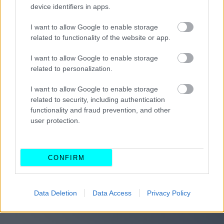
device identifiers in apps.
I want to allow Google to enable storage
related to functionality of the website or app.
I want to allow Google to enable storage
related to personalization.
I want to allow Google to enable storage
related to security, including authentication
functionality and fraud prevention, and other
Παράλληλα, η γκάμα θα περιλαμβάνει και
full hybrid
user protection.
εκδόσεις
, καθώς και
συμβατικούς βενζινοκινητήρες
,
προκειμένου να καλυφθεί ένα
ευρύ φάσμα αναγκών
. Η
CONFIRM
απουσία diesel επιλογής
επιβεβαιώνει τη στροφή της
εταιρείας προς τον εξηλεκτρισμό.
Data Deletion
Data Access
Privacy Policy