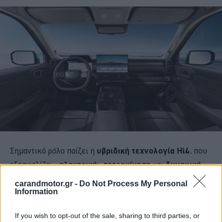
Σημαντικό ρόλο παίζει η
υβριδική τεχνολογία Hi4
, που
εξασφαλίζει
«ηλεκτρική» τετρακίνηση
και
δυναμική
κατανομή ροπής
μεταξύ των αξόνων. Στην
κορυφαία
carandmotor.gr -
Do Not Process My Personal
plug-in υβριδική εκδοχή
, η συνδυαστική ισχύς φτάνει
Information
τους
449 ίππους και τα 750 Nm ροπής,
επιτρέποντας
If you wish to opt-out of the sale, sharing to third parties, or
επιτάχυνση 0-100 χλμ./ώρα σε 5,4 δευτερόλεπτα.