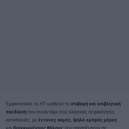
Εμφανισιακά, το H7 υιοθετεί τη
στιβαρή και επιβλητική
σχεδίαση
που συναντάμε στις κλασικές τετρακίνητες
κατασκευές, με
έντονες ακμές, ψηλό εμπρός μέρος
και
διογκωμένους θόλους
που παραπέμπουν σε