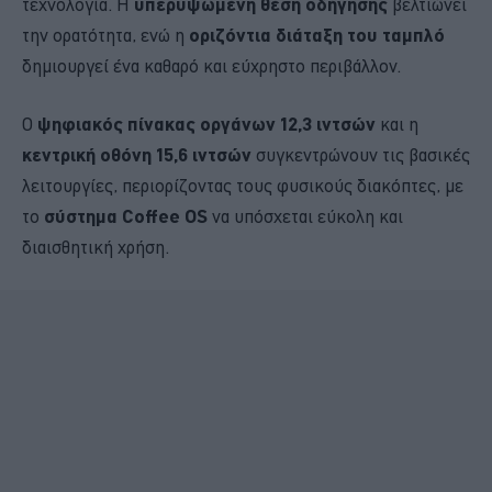
τεχνολογία. Η
υπερυψωμένη θέση οδήγησης
βελτιώνει
την ορατότητα, ενώ η
οριζόντια διάταξη του ταμπλό
δημιουργεί ένα καθαρό και εύχρηστο περιβάλλον.
Ο
ψηφιακός πίνακας οργάνων 12,3 ιντσών
και η
κεντρική οθόνη 15,6 ιντσών
συγκεντρώνουν τις βασικές
λειτουργίες, περιορίζοντας τους φυσικούς διακόπτες, με
το
σύστημα Coffee OS
να υπόσχεται εύκολη και
διαισθητική χρήση.