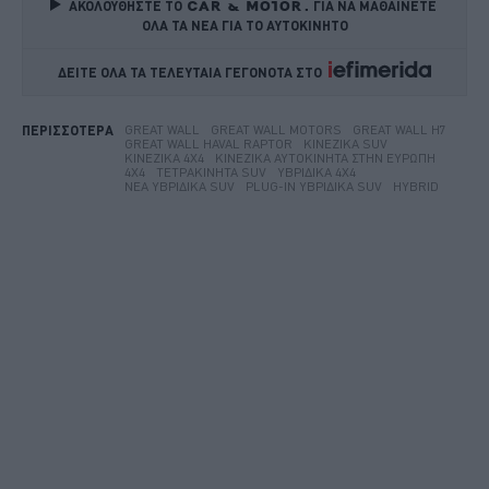
ΑΚΟΛΟΥΘΗΣΤΕ ΤΟ
ΓΙΑ ΝΑ ΜΑΘΑΙΝΕΤΕ 
ΟΛΑ ΤΑ ΝΕΑ ΓΙΑ ΤΟ ΑΥΤΟΚΙΝΗΤΟ
ΔΕΙΤΕ ΟΛΑ ΤΑ ΤΕΛΕΥΤΑΙΑ ΓΕΓΟΝΟΤΑ ΣΤΟ    
GREAT WALL
GREAT WALL MOTORS
GREAT WALL H7
ΠΕΡΙΣΣΟΤΕΡΑ
GREAT WALL HAVAL RAPTOR
ΚΙΝΈΖΙΚΑ SUV
ΚΙΝΕΖΙΚΆ 4X4
ΚΙΝΕΖΙΚΑ ΑΥΤΟΚΙΝΗΤΑ ΣΤΗΝ ΕΥΡΏΠΗ
4X4
ΤΕΤΡΑΚΊΝΗΤΑ SUV
ΥΒΡΙΔΙΚΆ 4X4
ΝΈΑ ΥΒΡΙΔΙΚΆ SUV
PLUG-IN ΥΒΡΙΔΙΚΆ SUV
HYBRID