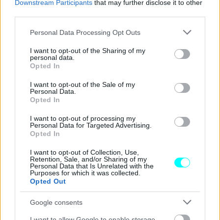
Downstream Participants
that may further disclose it to other
Με το Ενιαίο Εθνικό Σύστημα Ψηφιακής Καταγραφής &
third parties.
Διαχείρισης Προστίμων
θα διασυνδεθούν -μεταξύ
Please note that this website/app uses one or more Google
άλλων- οι υφιστάμενες κάμερες τροχαίων
Personal Data Processing Opt Outs
services and may gather and store information including but
παραβάσεων
, όπως οι 12 συσκευές του ΟΑΣΑ για την
not limited to your visit or usage behaviour. You may click to
I want to opt-out of the Sharing of my
personal data.
επιτήρηση των λεωφορειολωρίδων, οι κάμερες της
grant or deny consent to Google and its third-party tags to
Opted In
use your data for below specified purposes in below Google
Αττικής Οδού, οι
388 κάμερες
που θα εγκατασταθούν σε
consent section.
I want to opt-out of the Sale of my
φανάρια της Αθήνας για τον εντοπισμό, αλλά και οι
1.000
Personal Data.
Opted In
κάμερες
που θα τοποθετηθούν σε διάφορα σημεία της
Αττικής, «συλλαμβάνοντας» όσους υποπίπτουν σε
I want to opt-out of processing my
Personal Data for Targeted Advertising.
πληθώρα
τροχαίων παραβάσεων
όπως η χρήση
Opted In
κινητού τηλεφώνου, η μη χρήση ζώνης και κράνους
I want to opt-out of Collection, Use,
ασφαλείας και η παραβίαση ερυθρού σηματοδότη.
Retention, Sale, and/or Sharing of my
Personal Data that Is Unrelated with the
Purposes for which it was collected.
Opted Out
Google consents
I want to allow Google to enable storage