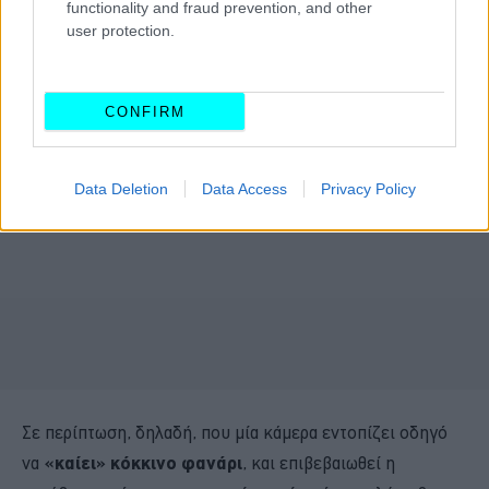
functionality and fraud prevention, and other
user protection.
CONFIRM
Data Deletion
Data Access
Privacy Policy
Σε περίπτωση, δηλαδή, που μία κάμερα εντοπίζει οδηγό
να
«καίει» κόκκινο φανάρι
, και επιβεβαιωθεί η