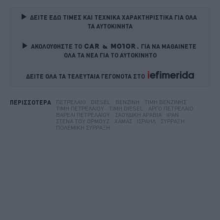
ΔΕΙΤΕ ΕΔΩ ΤΙΜΕΣ ΚΑΙ ΤΕΧΝΙΚΑ ΧΑΡΑΚΤΗΡΙΣΤΙΚΑ ΓΙΑ ΟΛΑ 
ΤΑ ΑΥΤΟΚΙΝΗΤΑ
ΑΚΟΛΟΥΘΗΣΤΕ ΤΟ
ΓΙΑ ΝΑ ΜΑΘΑΙΝΕΤΕ 
ΟΛΑ ΤΑ ΝΕΑ ΓΙΑ ΤΟ ΑΥΤΟΚΙΝΗΤΟ
ΔΕΙΤΕ ΟΛΑ ΤΑ ΤΕΛΕΥΤΑΙΑ ΓΕΓΟΝΟΤΑ ΣΤΟ    
ΠΕΤΡΈΛΑΙΟ
DIESEL
ΒΕΝΖΊΝΗ
ΤΙΜΉ ΒΕΝΖΊΝΗΣ
ΠΕΡΙΣΣΟΤΕΡΑ
ΤΙΜΉ ΠΕΤΡΕΛΑΊΟΥ
ΤΙΜΉ DIESEL
ΑΡΓΌ ΠΕΤΡΈΛΑΙΟ
ΒΑΡΈΛΙ ΠΕΤΡΕΛΑΊΟΥ
ΣΑΟΥΔΙΚΉ ΑΡΑΒΊΑ
ΙΡΆΝ
ΣΤΕΝΆ ΤΟΥ ΟΡΜΟΎΖ
ΧΑΜΆΣ
ΙΣΡΑΉΛ
ΣΎΡΡΑΞΗ
ΠΟΛΕΜΙΚΉ ΣΎΡΡΑΞΗ