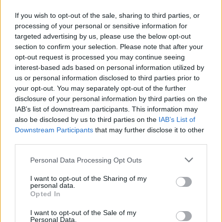
If you wish to opt-out of the sale, sharing to third parties, or
Η Ρωσία και η Σαουδική Αραβία έχουν ήδη ανακοινώσει
processing of your personal or sensitive information for
targeted advertising by us, please use the below opt-out
σημαντική μείωση της ημερήσιας παραγωγής πετρελαίου
section to confirm your selection. Please note that after your
έως και το τέλος της χρονιάς (1,3 εκατ. βαρέλια/ημέρα) με
opt-out request is processed you may continue seeing
στόχο να κρατηθούν οι τιμές σε υψηλότερα επίπεδα, ενώ
interest-based ads based on personal information utilized by
us or personal information disclosed to third parties prior to
αυτό που θα μπορούσε να εκτοξεύσει τις τιμές των
your opt-out. You may separately opt-out of the further
καυσίμων είναι μια ενδεχόμενη εμπλοκή του Ιράν στη
disclosure of your personal information by third parties on the
Λωρίδα της Γάζας.
IAB’s list of downstream participants. This information may
also be disclosed by us to third parties on the
IAB’s List of
Downstream Participants
that may further disclose it to other
Οι αναλυτές εκτιμούν ότι μια ενδεχόμενη εμπλοκή του
third parties.
Ιράν, που έχει αυξήσει τις εξαγωγές τους τελευταίους
Please note that this website/app uses one or more Google
Personal Data Processing Opt Outs
μήνες, θα μπορούσε να ανεβάσει την τιμή του αργού κατά
services and may gather and store information including but
5-10 δολάρια το βαρέλι σε παγκόσμιο επίπεδο, κάτι που θα
not limited to your visit or usage behaviour. You may click to
I want to opt-out of the Sharing of my
personal data.
έστελνε παράλληλα την τιμή της βενζίνης πάνω από τα
grant or deny consent to Google and its third-party tags to
Opted In
use your data for below specified purposes in below Google
δύο ευρώ το λίτρο.
consent section.
I want to opt-out of the Sale of my
Personal Data.