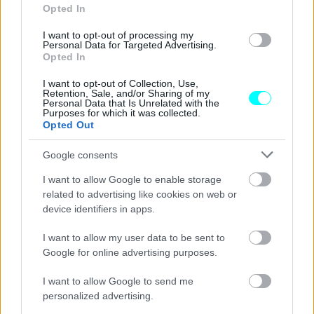
Opted In
Προς το παρόν ο αντίκτυπος από τα γεγονότα στη Μέση
Ανατολή θεωρείται περιορισμένος στην αγορά πετρελαίου
I want to opt-out of processing my
Personal Data for Targeted Advertising.
και προσωρινός. Ωστόσο χωρίς να γνωρίζει κανείς πώς θα
Opted In
εξελιχθεί η κατάσταση τις επόμενες ημέρες, το καλύτερο
I want to opt-out of Collection, Use,
που έχουν να κάνουν οι οδηγοί είναι να γεμίσουν σήμερα
Retention, Sale, and/or Sharing of my
Personal Data that Is Unrelated with the
τα ρεζερβουάρ τους.
Purposes for which it was collected.
Opted Out
Google consents
I want to allow Google to enable storage
related to advertising like cookies on web or
device identifiers in apps.
I want to allow my user data to be sent to
Google for online advertising purposes.
I want to allow Google to send me
personalized advertising.