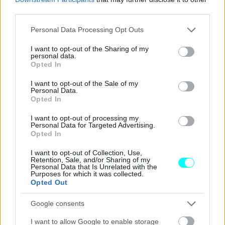
third parties.
Please note that this website/app uses one or more Google
Personal Data Processing Opt Outs
services and may gather and store information including but
not limited to your visit or usage behaviour. You may click to
I want to opt-out of the Sharing of my
personal data.
grant or deny consent to Google and its third-party tags to
Opted In
use your data for below specified purposes in below Google
consent section.
I want to opt-out of the Sale of my
Personal Data.
Opted In
Μην ξεχνάμε ότι η υπνηλία μπορεί να οδηγήσει σε
απώλεια αυτοσυγκέντρωσης και μείωση των
I want to opt-out of processing my
Personal Data for Targeted Advertising.
αντανακλαστικών
. Ακόμη και αν χάσουμε τη
Opted In
συγκέντρωσή μας για μόλις μερικά δέκατα του
I want to opt-out of Collection, Use,
δευτερολέπτου, θα έχουμε διανύσει αρκετά μέτρα με το
Retention, Sale, and/or Sharing of my
Personal Data that Is Unrelated with the
όχημά μας, οπότε ο
κίνδυνος ατυχήματος είναι
Purposes for which it was collected.
Opted Out
ιδιαίτερα μεγάλος.
Google consents
Σημειώνεται ότι ο ελληνικός
Κώδικας Οδικής
I want to allow Google to enable storage