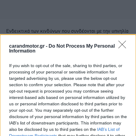
Ενδεικτικά των κινδύνων που συνδέονται με την υπνηλία
πίσω από το τιμόνι είναι τα αποτελέσματα της έρευνας του
carandmotor.gr -
Do Not Process My Personal
Ευρωβαρόμετρου για το 2023
. Όσον αφορά στην
Information
υπνηλία κατά τη διάρκεια οδήγησης, το
26% των
Ελλήνων
οδηγών έχει την εντύπωση ότι έχει
If you wish to opt-out of the sale, sharing to third parties, or
processing of your personal or sensitive information for
αποκοιμηθεί
για ελάχιστα δευτερόλεπτα στο τιμόνι ενώ
targeted advertising by us, please use the below opt-out
στους
2 στους 10 οδηγούς έχει εμπλακεί
-ή παραλίγο
section to confirm your selection. Please note that after your
να έχει- σε
ατύχημα
εξαιτίας της υπνηλίας.
opt-out request is processed you may continue seeing
interest-based ads based on personal information utilized by
us or personal information disclosed to third parties prior to
your opt-out. You may separately opt-out of the further
disclosure of your personal information by third parties on the
IAB’s list of downstream participants. This information may
also be disclosed by us to third parties on the
IAB’s List of
Downstream Participants
that may further disclose it to other