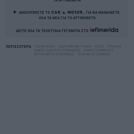
ΤΑ ΑΥΤΟΚΙΝΗΤΑ
ΑΚΟΛΟΥΘΗΣΤΕ ΤΟ
ΓΙΑ ΝΑ ΜΑΘΑΙΝΕΤΕ 
ΟΛΑ ΤΑ ΝΕΑ ΓΙΑ ΤΟ ΑΥΤΟΚΙΝΗΤΟ
ΔΕΙΤΕ ΟΛΑ ΤΑ ΤΕΛΕΥΤΑΙΑ ΓΕΓΟΝΟΤΑ ΣΤΟ    
ΓΥΑΛΙΆ ΗΛΊΟΥ
ΟΔΉΓΗΣΗ ΜΕ ΓΥΑΛΙΆ
ΉΛΙΟΣ
ΥΠΝΗΛΊΑ
ΠΕΡΙΣΣΟΤΕΡΑ
ΚΑΚΈΣ ΟΔΗΓΙΚΈΣ ΣΥΝΉΘΕΙΕΣ
ΚΑΚΈΣ ΣΥΝΉΘΕΙΕΣ
ΑΥΤΟΚΊΝΗΤΟ ΣΥΝΉΘΕΙΕΣ
ΤΡΟΧΑΊΑ ΑΤΥΧΉΜΑΤΑ