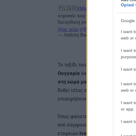
Opted 
Google 
I want t
web or d
I want t
purpose
Το ταξίδι του κομβόι των πυροσβεσ
I want 
Ουγγαρία
και τη
Σερβία,
στη συνέχε
στη χώρα μας,
όπου θα
συνδράμει
I want t
δοθεί τέλος στην πύρινη κόλαση. Η ά
web or d
επιχειρήσουν για περίπου 2 εβδομάδ
I want t
or app.
Όπως φαίνεται από φωτογραφίες, ο 
I want t
από σύγχρονα οχήματα, ανάμεσα στα
εταιρειών
Iveco, MAN, Renault
και
I want t