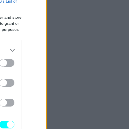
B’s List of
er and store
to grant or
ed purposes