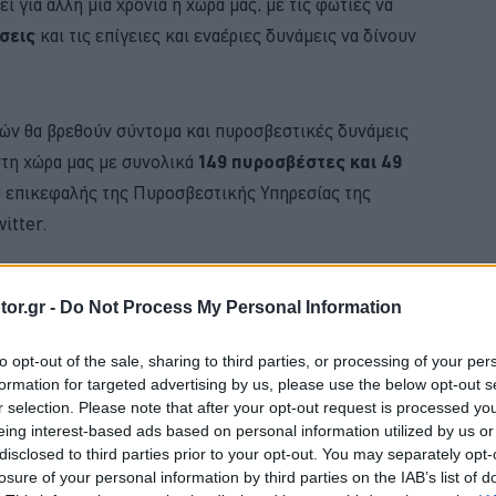
εί για άλλη μια χρονιά η χώρα μας, με τις φωτιές να
σεις
και τις επίγειες και εναέριες δυνάμεις να δίνουν
ών θα βρεθούν σύντομα και πυροσβεστικές δυνάμεις
τη χώρα μας με συνολικά
149 πυροσβέστες και 49
 επικεφαλής της Πυροσβεστικής Υπηρεσίας της
itter.
BUY NOW
or.gr -
Do Not Process My Personal Information
 ΑΥΤΟΚΙΝΗΤΟ ΜΕ 0,9% ΕΠΙΤΟΚΙΟ 
to opt-out of the sale, sharing to third parties, or processing of your per
formation for targeted advertising by us, please use the below opt-out s
D PUMA ΑΠΟ 21.528 ΕΥΡΩ
r selection. Please note that after your opt-out request is processed y
eing interest-based ads based on personal information utilized by us or
Η ΝΕΑ MERCEDES GLB 
disclosed to third parties prior to your opt-out. You may separately opt-
losure of your personal information by third parties on the IAB’s list of
 4 ΕΠΙΣΤΡΕΦΕΙ -ΠΟΣΟ ΚΟΣΤΙΖΕΙ 