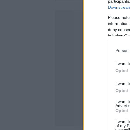
participants
Downstream 
Please note
information 
deny consent
in below Go
Persona
I want t
Opted 
I want t
Opted 
I want 
Advertis
Opted 
I want t
of my P
was col