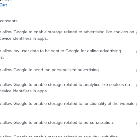
Out
consents
o allow Google to enable storage related to advertising like cookies on
evice identifiers in apps.
o allow my user data to be sent to Google for online advertising
s.
τικών οχημάτων της Πολωνίας έχει περάσει από την
to allow Google to send me personalized advertising.
ια θα διασχίσει τη
Βουλγαρία
και από εκεί θα φτάσει
 στο έργο των ελληνικών δυνάμεων
, με στόχο να
o allow Google to enable storage related to analytics like cookies on
φιξή τους αναμένεται στις 21/22 Ιουλίου και θα
evice identifiers in apps.
ες.
o allow Google to enable storage related to functionality of the website
στόλος των πολωνικών πυροσβεστικών απαρτίζεται
o allow Google to enable storage related to personalization.
 οποία συναντάμε ειδικά διασκευασμένα μοντέλα των
Scania.
o allow Google to enable storage related to security, including