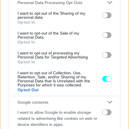
Please note that this website/app uses one or more Google
Personal Data Processing Opt Outs
services and may gather and store information including but
not limited to your visit or usage behaviour. You may click to
I want to opt-out of the Sharing of my
•
Ψηφιακή οδική βοήθεια
: Επικοινωνήστε γρήγορα και
personal data.
grant or deny consent to Google and its third-party tags to
Opted In
εύκολα με τις υπηρεσίες οδικής βοήθειας μέσα από τη
use your data for below specified purposes in below Google
εφαρμογή FordPass και παρακολουθήστε τη διαδρομή
consent section.
I want to opt-out of the Sale of my
Personal Data.
της προς εσάς. Στην οδική βοήθεια θα δοθεί η ακριβής
Opted In
τοποθεσία σας, καθώς και πληροφορίες για το Puma σας,
I want to opt-out of processing my
ώστε να γνωρίζει από πριν το πρόβλημα που
Personal Data for Targeted Advertising.
Opted In
αντιμετωπίζετε.
I want to opt-out of Collection, Use,
Retention, Sale, and/or Sharing of my
•
Εύκολο service
: Η εφαρμογή FordPass σας παρέχει
Personal Data that Is Unrelated with the
Purposes for which it was collected.
χρήσιμες υπενθυμίσεις και ειδοποιήσεις για το service
Opted Out
του αυτοκινήτου, ενώ συγχρόνως σας επιτρέπει τον
Google consents
προγραμματισμό του. Επίσης, διατηρεί ένα ψηφιακό
αρχείο του ιστορικού των service του αγαπημένου σας
I want to allow Google to enable storage
related to advertising like cookies on web or
Puma.
device identifiers in apps.