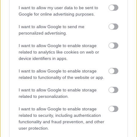
Το FordPass παρέχει επίσης στους ιδιοκτήτες του νέου
I want to allow my user data to be sent to
Google for online advertising purposes.
Ford Puma τη δυνατότητα να επωφεληθούν
χρησιμοποιώντας δεδομένα σε πραγματικό χρόνο. Τα
I want to allow Google to send me
σημαντικότερα από αυτά είναι:
personalized advertising.
I want to allow Google to enable storage
•
Διαδρομές
: Συνδέοντας το FordPass μέσω AppLink
related to analytics like cookies on web or
μπορείτε να λαμβάνετε αναφορές, ώστε να εξοικονομείτε
device identifiers in apps.
χρήματα και να μειώνετε τις εκπομπές ρύπων, που
I want to allow Google to enable storage
αφορούν παραμέτρους όπως η κατανάλωση καυσίμου, οι
related to functionality of the website or app.
προηγούμενες διαδρομές και οι οδηγικές σας συνήθειες
I want to allow Google to enable storage
και συμπεριφορές πίσω από το τιμόνι
related to personalization.
I want to allow Google to enable storage
related to security, including authentication
functionality and fraud prevention, and other
user protection.