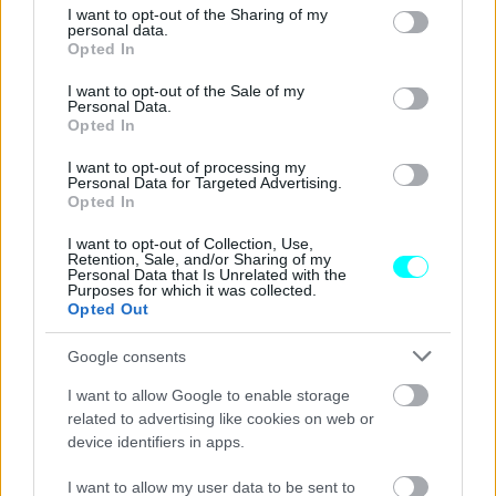
Από την άλλη, ίσως το Defender SVR -που φέρεται ότι θα
not limited to your visit or usage behaviour. You may click to
I want to opt-out of the Sharing of my
personal data.
κοστίζει περί τα 125 χιλιάδες δολάρια στις ΗΠΑ- να είναι
grant or deny consent to Google and its third-party tags to
Opted In
use your data for below specified purposes in below Google
προσανατολισμένο κυρίως στην αμερικανική αγορά, που
consent section.
I want to opt-out of the Sale of my
διέπεται από άλλους κανόνες και αγοραστικές επιθυμίες.
Personal Data.
Opted In
Διαβάστε επίσης
I want to opt-out of processing my
Personal Data for Targeted Advertising.
Opted In
I want to opt-out of Collection, Use,
Retention, Sale, and/or Sharing of my
Personal Data that Is Unrelated with the
Purposes for which it was collected.
Opted Out
Google consents
I want to allow Google to enable storage
related to advertising like cookies on web or
device identifiers in apps.
I want to allow my user data to be sent to