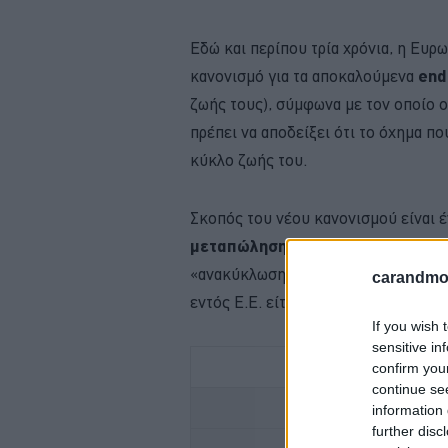
Εδώ και περίπου τρία χρόνια, η Ευρ
κανονισμό για τα αποκαλούμενα
end
ζωής τους) , σύμφωνα με τον οποίο 
πρέπει να αποδείξει ότι το όχημα π
κύκλο ζωής του.
Σκοπός του νέου κανονισμού είναι έ
μεταπώληση μεταχειρισμένων α
«ανακύκλωση» παλαιότερων, σαφώς π
carandmot
εντός Ε.Ε. είτε πρόκειται για εξαγωγ
If you wish 
sensitive in
confirm you
continue se
FOR
information 
further disc