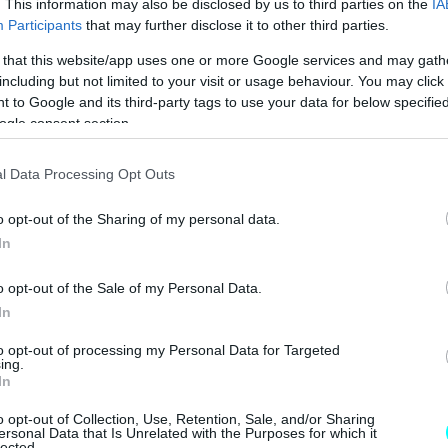
VIP VAN ΜΟΝΟ ΜΕ 12 ΕΥΡΩ ΤΟ ΑΤΟΜΟ
. This information may also be disclosed by us to third parties on the
IA
Participants
that may further disclose it to other third parties.
Η ΝΕΑ MERCEDES GLB 
 that this website/app uses one or more Google services and may gath
including but not limited to your visit or usage behaviour. You may click 
 "TESLA" ΠΟΥ ΗΡΘΑΝ ΣΤΗΝ ΕΛΛΑΔΑ 
 to Google and its third-party tags to use your data for below specifi
ogle consent section.
l Data Processing Opt Outs
o opt-out of the Sharing of my personal data.
In
o opt-out of the Sale of my Personal Data.
In
to opt-out of processing my Personal Data for Targeted
ing.
In
o opt-out of Collection, Use, Retention, Sale, and/or Sharing
ersonal Data that Is Unrelated with the Purposes for which it
lected.