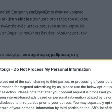
ωπαϊκή Επιτροπή επεξεργάζεται έναν καινούργιο
-of-life vehicles
(οχήματα στο τέλος του κύκλου
ο πωλητής ενός μεταχειρισμένου αυτοκινήτου θα
ου επιθυμεί να πουλήσει δεν έχει ολοκληρώσει τον
να εισαγάγει
αυστηρότερες ρυθμίσεις στη
υτοκινήτων
, προκειμένου να αποτραπεί η εμπορική
ιο ρυπογόνων αυτοκινήτων, είτε η πώληση γίνει
or.gr -
Do Not Process My Personal Information
ή.
to opt-out of the sale, sharing to third parties, or processing of your per
formation for targeted advertising by us, please use the below opt-out s
BUY NOW
r selection. Please note that after your opt-out request is processed y
eing interest-based ads based on personal information utilized by us or
D PUMA ΑΠΟ 21.528 ΕΥΡΩ
disclosed to third parties prior to your opt-out. You may separately opt-
losure of your personal information by third parties on the IAB’s list of