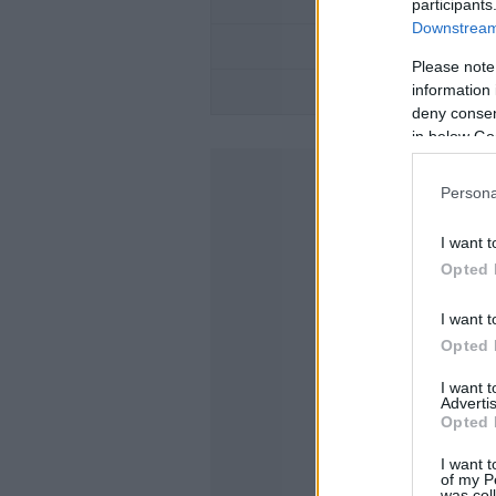
ΜΕΤΑΚΙΝΗΣΗ ΜΕ 
participants
Downstream 
Please note
information 
XPENG -ΤΑ ΝΕΑ
deny consent
in below Go
Persona
I want t
Opted 
I want t
Opted 
I want 
Advertis
Opted 
I want t
of my P
was col