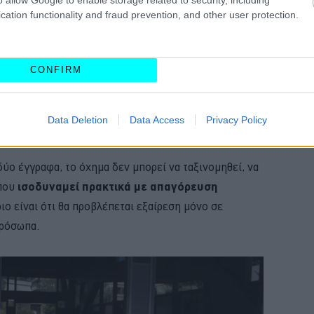
cation functionality and fraud prevention, and other user protection.
ως τώρα, η απόδειξη ότι ένα αυτοκίνητο δεν έχει
μπορεί να δοθεί με δύο τρόπους: Είτε με την
CONFIRM
τικού τεχνικού ελέγχου ΚΤΕΟ
, είτε με την
έκδοση
τητο επαγγελματία, κάτι που μπορεί να κοστίσει
Data Deletion
Data Access
Privacy Policy
πομένως ενδέχεται να λειτουργήσει ως αντικίνητρο.
δύο έγγραφα, το όχημα δεν μπορεί να ταξινομηθεί, να
 που
ισοδυναμεί πρακτικά με απαγόρευση
ιο είναι ότι θα προβλέπεται εξαίρεση μόνο σε
πρόσωπα.