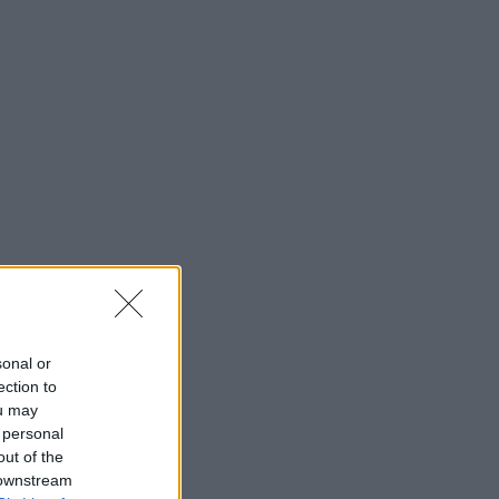
sonal or
ection to
ou may
 personal
out of the
 downstream