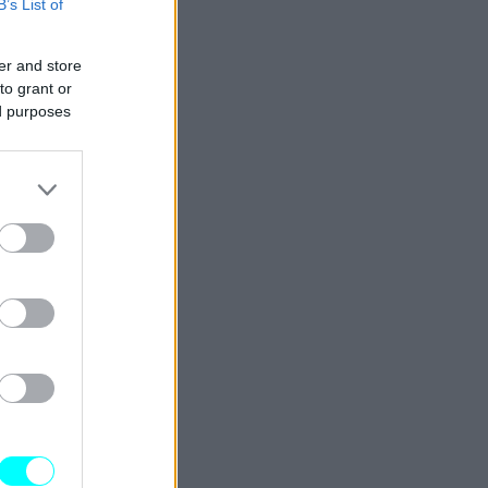
B’s List of
er and store
to grant or
ed purposes