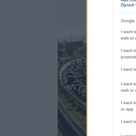
Opted 
Google 
I want t
web or d
I want t
purpose
I want 
I want t
web or d
I want t
or app.
I want t
I want t