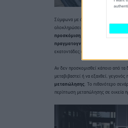
authenti
Σύμφωνα με όσα έχουν γίνει γνωστά 
ολοκληρώσει τον κύκλο ζωής του θα 
προσκόμιση ισχύοντος πιστοποιη
πραγματογνωμοσύνης
από ανεξάρ
εκατοντάδες ευρώ στον ιδιοκτήτη -ε
Αν δεν προσκομισθεί κάποιο από τα 
μεταβιβαστεί ή να εξαχθεί, γεγονός
μεταπώλησης
. Το πιθανότερο σενάρ
περίπτωση μεταπώλησης σε οικεία 