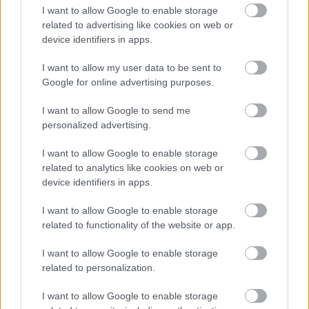
I want to allow Google to enable storage
related to advertising like cookies on web or
device identifiers in apps.
I want to allow my user data to be sent to
Google for online advertising purposes.
Μάλιστα ο κατασκευαστής, σε συνεργασία με το
I want to allow Google to send me
πανεπιστήμιο, έχει δεσμευθεί να επενδύσει 50 εκατ. ευρώ
personalized advertising.
στο έργο αυτό μέσα στα επόμενα επτά χρόνια, ενώ έχει
I want to allow Google to enable storage
δηλώσει ότι θα συνεχίσει να χρησιμοποιεί τις
related to analytics like cookies on web or
εγκαταστάσεις για την παράδοση αυτοκινήτων σε πελάτες,
device identifiers in apps.
καθώς και ως τουριστικό αξιοθέατο.
I want to allow Google to enable storage
related to functionality of the website or app.
Διαβάστε επίσης:
I want to allow Google to enable storage
related to personalization.
I want to allow Google to enable storage