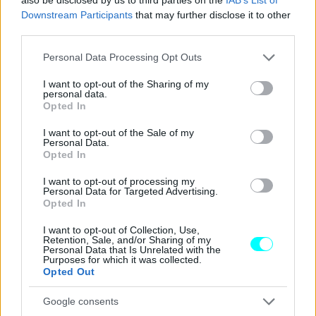
Downstream Participants
that may further disclose it to other
μονάδα στη Δρέσδη
είχε εξελιχθεί από το 2016 σε
third parties.
σύμβολο των προσπαθειών εξηλεκτρισμού της
Please note that this website/app uses one or more Google
γκάμας της εταιρείας
.
Personal Data Processing Opt Outs
services and may gather and store information including but
not limited to your visit or usage behaviour. You may click to
I want to opt-out of the Sharing of my
Οι εγκαταστάσεις αναμένεται να ενοικιαστούν από το
personal data.
grant or deny consent to Google and its third-party tags to
Opted In
Πανεπιστήμιο Τεχνολογίας της Δρέσδης, με σκοπό τη
use your data for below specified purposes in below Google
consent section.
δημιουργία ενός ερευνητικού campus με αντικείμενο την
I want to opt-out of the Sale of my
Personal Data.
περαιτέρω εξέλιξη εφαρμογών τεχνητής νοημοσύνης, της
Opted In
ρομποτικής και των μικροτσίπ.
I want to opt-out of processing my
Personal Data for Targeted Advertising.
Opted In
I want to opt-out of Collection, Use,
Retention, Sale, and/or Sharing of my
Personal Data that Is Unrelated with the
Purposes for which it was collected.
Opted Out
Google consents