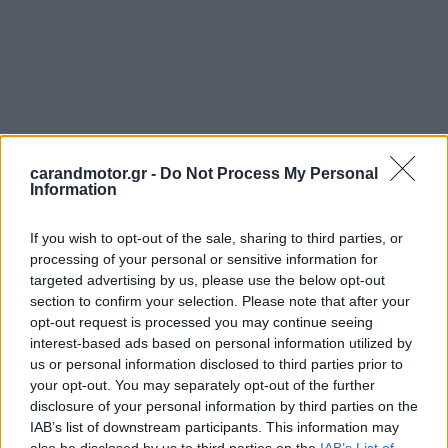
carandmotor.gr -
Do Not Process My Personal
Information
If you wish to opt-out of the sale, sharing to third parties, or
processing of your personal or sensitive information for
targeted advertising by us, please use the below opt-out
section to confirm your selection. Please note that after your
opt-out request is processed you may continue seeing
interest-based ads based on personal information utilized by
us or personal information disclosed to third parties prior to
your opt-out. You may separately opt-out of the further
Ο διευθύνων σύμβουλος της εταιρείας δήλωσε ότι η
disclosure of your personal information by third parties on the
απόφαση αυτή δεν ελήφθη «ελαφρά τη καρδία», αλλά
IAB’s list of downstream participants. This information may
«ήταν απαραίτητη από οικονομικής άποψης».
Η εν λόγω
also be disclosed by us to third parties on the
IAB’s List of