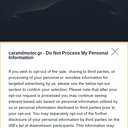
carandmotor.gr -
Do Not Process My Personal
Information
If you wish to opt-out of the sale, sharing to third parties, or
Η νέα BMW Σειρά 5 Sedan υπογραμμίζει τον προοδευτικό
processing of your personal or sensitive information for
της χαρακτήρα όχι μόνο με τις δύο αμιγώς ηλεκτρικές
targeted advertising by us, please use the below opt-out
section to confirm your selection. Please note that after your
παραλλαγές της, αλλά και με καινοτόμες ψηφιακές
opt-out request is processed you may continue seeing
υπηρεσίες για in-car gaming, audio και video streaming,
interest-based ads based on personal information utilized by
μεταξύ άλλων, καθώς και με ιδιαίτερα υψηλής ποιότητας
us or personal information disclosed to third parties prior to
your opt-out. You may separately opt-out of the further
συστήματα υποβοήθησης οδηγού. Το κορυφαίο σύστημα
disclosure of your personal information by third parties on the
στον τομέα της αυτοματοποιημένης οδήγησης και
IAB’s list of downstream participants. This information may