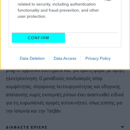
related to security, including authentication
παγκόσμια πρεμιέρα της την άνοιξη του 2024. Η δεύτερη
functionality and fraud prevention, and other
έκδοση αμαξώματος της νέας BMW Σειράς 5 θα
user protection.
μοιράζεται την ίδια γκάμα συστημάτων κίνησης με τη νέα
BMW Σειρά 5 Sedan. Αυτό σημαίνει ότι
η νέα BMW
Σειρά 5 Touring είναι το πρώτο premium μοντέλο
CONFIRM
του είδους του που θα προσφέρεται με εξαιρετικά
αποδοτικούς κινητήρες εσωτερικής καύσης
, που
Data Deletion
Data Access
Privacy Policy
περιλαμβάνουν ήπια υβριδική τεχνολογία 48 Volt, με
plug-in υβριδικά συστήματα και, για πρώτη φορά, με αμιγή
ηλεκτροκίνηση. Ο μοναδικός συνδυασμός σπορ
κομψότητας, σύγχρονης λειτουργικότητας και οδηγικής
απόλαυσης χωρίς εκπομπές ρύπων έχει αναπτυχθεί ειδικά
για τις ευρωπαϊκές αγορές αυτοκινήτου, όπως επίσης για
την Ιαπωνία και την Ταϊβάν.
ΔΙΑΒΑΣΤΕ ΕΠΙΣΗΣ