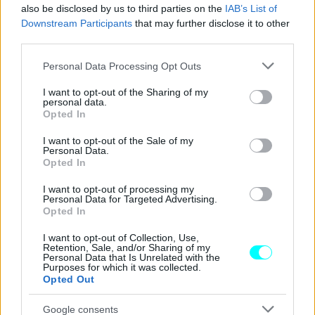
στάθμευσης είναι το Highway Assistant, το οποίο
also be disclosed by us to third parties on the
IAB’s List of
Downstream Participants
that may further disclose it to other
επιτρέπει στους οδηγούς στη Γερμανία την οδήγηση
third parties.
χωρίς χέρια στο τιμόνι για μεγαλύτερο χρονικό
Please note that this website/app uses one or more Google
Personal Data Processing Opt Outs
διάστημα, με ταχύτητες έως και 130 χλμ./ώρα
. Όλα
services and may gather and store information including but
αυτά βέβαια με την προϋπόθεση ότι συνεχίζουν να
not limited to your visit or usage behaviour. You may click to
I want to opt-out of the Sharing of my
personal data.
παρακολουθούν επισταμένα την κατάσταση της
grant or deny consent to Google and its third-party tags to
Opted In
use your data for below specified purposes in below Google
κυκλοφορίας και να είναι σε θέση να αναλάβουν και πάλι
consent section.
I want to opt-out of the Sale of my
τον έλεγχο ανά πάσα στιγμή, εφόσον χρειαστεί.
Personal Data.
Opted In
I want to opt-out of processing my
Personal Data for Targeted Advertising.
Opted In
I want to opt-out of Collection, Use,
Retention, Sale, and/or Sharing of my
Personal Data that Is Unrelated with the
Purposes for which it was collected.
Opted Out
Google consents