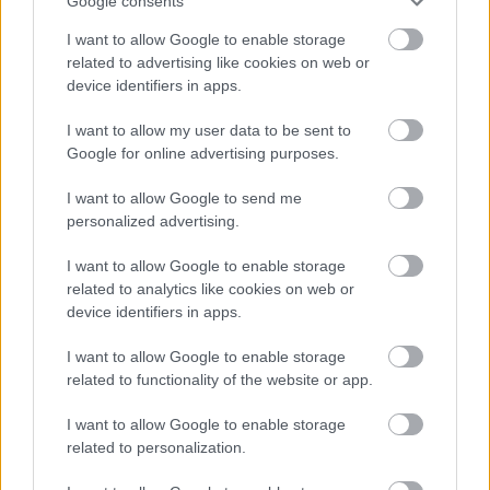
Google consents
I want to allow Google to enable storage
related to advertising like cookies on web or
device identifiers in apps.
I want to allow my user data to be sent to
Google for online advertising purposes.
I want to allow Google to send me
personalized advertising.
I want to allow Google to enable storage
related to analytics like cookies on web or
device identifiers in apps.
Οι υπόλοιπες εκδόσεις αφορούν τον
1.5 TSI evo2 MHEV
I want to allow Google to enable storage
των 150 ίππων
που επιτυγχάνει, σύμφωνα με τη VW,
related to functionality of the website or app.
αυτονομία 1.000 χλμ. Διαθέσιμοι είναι επίσης
δύο 2λιτροι
TSI
με 204 και 265 ίππους, καθώς επίσης και
τρεις
I want to allow Google to enable storage
related to personalization.
2λιτροι TDI
με 122, 150 και 193 ίππους. Όλες οι εκδόσεις
κινητήρα συνδυάζονται με αυτόματο κιβώτιο διπλού