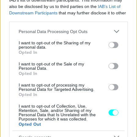
IAB’s list of downstream participants. This information may
also be disclosed by us to third parties on the
IAB’s List of
Downstream Participants
that may further disclose it to other
third parties.
Please note that this website/app uses one or more Google
Personal Data Processing Opt Outs
services and may gather and store information including but
not limited to your visit or usage behaviour. You may click to
I want to opt-out of the Sharing of my
personal data.
grant or deny consent to Google and its third-party tags to
Opted In
use your data for below specified purposes in below Google
Η γκάμα κινητήρων του νέου VW Passat
αποτελείται
consent section.
I want to opt-out of the Sale of my
Personal Data.
από ήπια και επαναφορτιζόμενες υβριδικές
Opted In
εκδόσεις, καθώς και πετρελαιοκίνητες
. Οι δύο
plug-
I want to opt-out of processing my
in hybrid
εκδόσεις (eHybrid) είναι νέες και αποδίδουν
Personal Data for Targeted Advertising.
Opted In
204 και 272 ίππους. Σε συνδυασμό και με τη νέα μπαταρία
χωρητικότητας
19,7 kWh
, η ηλεκτρική αυτονομία που
I want to opt-out of Collection, Use,
Retention, Sale, and/or Sharing of my
προσφέρουν οι συγκεκριμένες εκδόσεις φτάνει τα 100
Personal Data that Is Unrelated with the
Purposes for which it was collected.
χλμ.
Opted Out