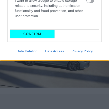
I want to allow Google to enable storage
συμπλέκτη DSG, ενώ
οι κορυφαίες TSI και TDI
related to security, including authentication
functionality and fraud prevention, and other
εκδόσεις διαθέτουν τετρακίνηση 4MOTION
.
user protection.
CONFIRM
Data Deletion
Data Access
Privacy Policy