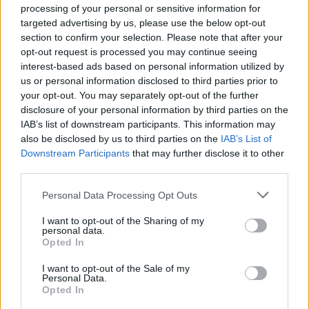
processing of your personal or sensitive information for
targeted advertising by us, please use the below opt-out
section to confirm your selection. Please note that after your
opt-out request is processed you may continue seeing
interest-based ads based on personal information utilized by
us or personal information disclosed to third parties prior to
your opt-out. You may separately opt-out of the further
disclosure of your personal information by third parties on the
IAB’s list of downstream participants. This information may
also be disclosed by us to third parties on the
IAB’s List of
Downstream Participants
that may further disclose it to other
third parties.
Please note that this website/app uses one or more Google
Personal Data Processing Opt Outs
services and may gather and store information including but
not limited to your visit or usage behaviour. You may click to
I want to opt-out of the Sharing of my
personal data.
grant or deny consent to Google and its third-party tags to
Opted In
use your data for below specified purposes in below Google
consent section.
I want to opt-out of the Sale of my
Personal Data.
Οι ζάντες αλουμινίου 20 ιντσών με το εμβληματικό
Opted In
σχέδιο του VZ5, οι χάλκινες λεπτομέρειες και τα