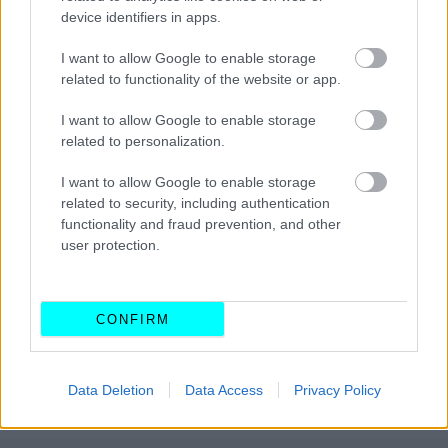
device identifiers in apps.
I want to allow Google to enable storage
related to functionality of the website or app.
I want to allow Google to enable storage
related to personalization.
I want to allow Google to enable storage
related to security, including authentication
functionality and fraud prevention, and other
user protection.
Από την πρώτη του εμφάνιση, το Formentor VZ5
αποτέλεσε σύμβολο της αντισυμβατικής ταυτότητας της
CUPRA. Η επιστροφή του δεν είναι απλώς μια
CONFIRM
επανακυκλοφορία, αλλά
μια «δήλωση» της ισπανικής
εταιρείας ότι παραμένει πιστή στην οδηγοκεντρική
Data Deletion
Data Access
Privacy Policy
της προσέγγιση
.