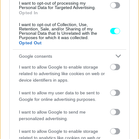
I want to opt-out of processing my
γράμματα CUPRA σε σκούρο χρώμιο
συμπληρώνουν
Personal Data for Targeted Advertising.
Opted In
ένα look που αποπνέει δυναμισμό. Η παλέτα των
χρωμάτων περιλαμβάνει μεταλλικές και ματ αποχρώσεις
I want to opt-out of Collection, Use,
Retention, Sale, and/or Sharing of my
(Midnight Black, Dark Void, Magnetic Tech Matt, Century
Personal Data that Is Unrelated with the
Purposes for which it was collected.
Bronze Matt και Enceladus Grey Matt) προσδίδοντας στη
Opted Out
νέα έκδοση μια ξεχωριστή παρουσία στον δρόμο.
Google consents
Στο εσωτερικό, η φιλοσοφία της CUPRA εξελίσσεται με
I want to allow Google to enable storage
related to advertising like cookies on web or
έμφαση στην τεχνολογία, τη σπορτίφ κομψότητα και την
device identifiers in apps.
ψηφιακή εμπειρία. Ο ambient φωτισμός, οι λεπτομέρειες
με λογότυπα CUPRA και φυσικά
τα CUP Bucket
I want to allow my user data to be sent to
Google for online advertising purposes.
καθίσματα υπογραμμίζουν τον καθαρά οδηγικό
προσανατολισμό του μοντέλου.
I want to allow Google to send me
personalized advertising.
I want to allow Google to enable storage
related to analytics like cookies on web or