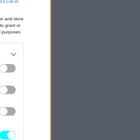
B’s List of
er and store
to grant or
ed purposes