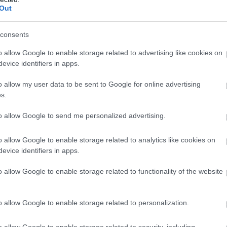
Out
consents
o allow Google to enable storage related to advertising like cookies on
evice identifiers in apps.
o allow my user data to be sent to Google for online advertising
s.
to allow Google to send me personalized advertising.
o allow Google to enable storage related to analytics like cookies on
evice identifiers in apps.
o allow Google to enable storage related to functionality of the website
τήτες των οχημάτων για να αποζημιωθούν; Κατ’ αρχάς,
o allow Google to enable storage related to personalization.
νο τα τζάμια του κάθε αυτοκινήτου,
τότε ο
χρήση της κάλυψης Θραύσης κρυστάλλων από την
o allow Google to enable storage related to security, including