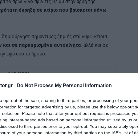
 το πρωί λίγο πριν τις 07:00 στην αρχή της
υρότατη έκρηξη σε κτίριο που βρίσκεται πάνω
ι δημιούργησε σημαντικές ζημιές στα γύρω κτίρια,
ν και σε παρκαρισμένα αυτοκίνητα
, αλλά και σε
την ώρα από το δρόμο.
BUY NOW
or.gr -
Do Not Process My Personal Information
D PUMA ΑΠΟ 21.528 ΕΥΡΩ
Η ΝΕΑ MERCEDES GLB 
to opt-out of the sale, sharing to third parties, or processing of your per
formation for targeted advertising by us, please use the below opt-out s
 JUNIOR ME 8 ΧΡΟΝΙΑ ΕΓΓΥΗΣΗ 
r selection. Please note that after your opt-out request is processed y
eing interest-based ads based on personal information utilized by us or
 4 ΕΠΙΣΤΡΕΦΕΙ -ΠΟΣΟ ΚΟΣΤΙΖΕΙ 
disclosed to third parties prior to your opt-out. You may separately opt-
losure of your personal information by third parties on the IAB’s list of