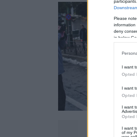
participants
Downstream 
Please note
information 
deny consent
in below Go
Persona
I want t
Opted 
I want t
Opted 
I want 
Advertis
Opted 
I want t
of my P
was col