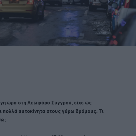
λίγη ώρα στη Λεωφόρο Συγγρού, είχε ως
ι πολλά αυτοκίνητα στους γύρω δρόμους. Τι
θώ;