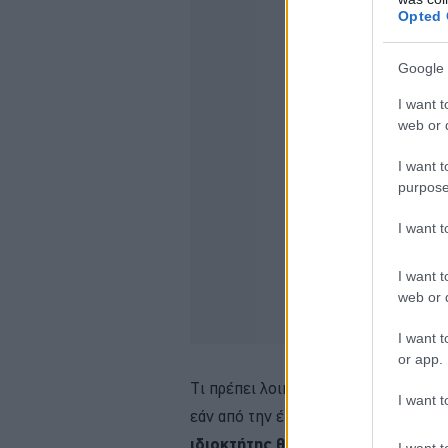
Opted 
Google 
I want t
web or d
I want t
purpose
I want 
I want t
web or d
I want t
or app.
Τι πρέπει λοιπόν να κάνουν οι ιδιοκ
I want t
εάν από την έκρηξη έχουν σπάσει μό
ιδιοκτήτης θα πρέπει να κάνει 
I want t