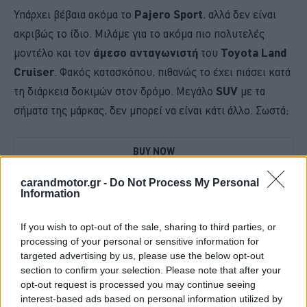
Υπάρχει βέβαια ακόμα το
Pajero
Sport
, αλλά δεν είναι
ακριβώς το ίδιο. Μιλάμε για το ακόμα πιο πολυτελές
μοντέλο και τον
άμεσο ανταγωνιστή
του
Toyota
Land
Cruiser
. Φακός κατασκόπου, πιθανώς το έχει πιάσει κατά
τη διάρκεια δοκιμών στον δρόμο. Μεγάλο
SUV
με τα
σήματα της μάρκας, δεν μπορεί να είναι κάτι άλλο. Σωστά;
BUY NOW
FORD PUMA ΑΠΟ 21.528 ΕΥΡΩ
carandmotor.gr -
Do Not Process My Personal
Information
IEFIMERIDA.GR - ΟΛΕΣ ΟΙ ΕΙΔΗΣΕΙΣ ΣΤΗΝ ΕΛΛΑΔΑ ΚΑΙ 
ΣΤΟΝ ΚΟΣΜΟ
If you wish to opt-out of the sale, sharing to third parties, or
processing of your personal or sensitive information for
OMODA -ΥΒΡΙΔΙΚΟ ΟΙΚΟΓΕΝΕΙΑΚΟ SUV ME 24.990 ΕΥΡΩ 
targeted advertising by us, please use the below opt-out
section to confirm your selection. Please note that after your
TO RENAULT 4 ΕΠΙΣΤΡΕΦΕΙ -ΠΟΣΟ ΚΟΣΤΙΖΕΙ 
opt-out request is processed you may continue seeing
interest-based ads based on personal information utilized by