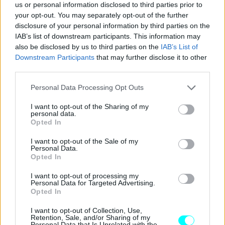
us or personal information disclosed to third parties prior to
Οι αναλογίες του αμαξώματος και το μέγεθος,
your opt-out. You may separately opt-out of the further
παραπέμπουν σε αυτό.
Εν τω μεταξύ εντοπίζονται
disclosure of your personal information by third parties on the
κάποια κοινά στοιχεία στη σχεδίασή του σε σχέση με το
IAB’s list of downstream participants. This information may
also be disclosed by us to third parties on the
IAB’s List of
Xforce
του
2023
. Κανείς ωστόσο δεν είναι σε θέση να
Downstream Participants
that may further disclose it to other
προβλέψει τι θα συμβαίνει κάτω από το καπό.
Φήμες
λένε
third parties.
ότι ίσως μοιράζεται εν μέρει την
τεχνολογία
από το
Please note that this website/app uses one or more Google
Personal Data Processing Opt Outs
Outlander
.
services and may gather and store information including but
not limited to your visit or usage behaviour. You may click to
I want to opt-out of the Sharing of my
personal data.
grant or deny consent to Google and its third-party tags to
Που σημαίνει πως υπάρχουν πιθανότητες να διατίθεται με
Opted In
use your data for below specified purposes in below Google
κάποιο
plug
-
in
υβριδικό σύστημα κίνησης
. Η ισχύς
consent section.
I want to opt-out of the Sale of my
ίσως να ξεπερνά και τους
300 ίππους.
Το μεγάλο
Personal Data.
Opted In
ερώτημα που γεννάται τώρα είναι το εξής.
Σε ποιες
αγορές του κόσμου θα πωλείται;
I want to opt-out of processing my
Personal Data for Targeted Advertising.
Opted In
I want to opt-out of Collection, Use,
Retention, Sale, and/or Sharing of my
Personal Data that Is Unrelated with the