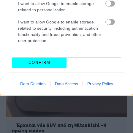
I want to allow Google to enable storage
related to personalization.
I want to allow Google to enable storage
related to security, including authentication
functionality and fraud prevention, and other
ΔΙΑΒΑΣΤΕ ΕΠΙΣΗΣ
user protection.
CONFIRM
Data Deletion
Data Access
Privacy Policy
Έρχεται νέο SUV από τη Mitsubishi -Η
πρώτη εικόνα