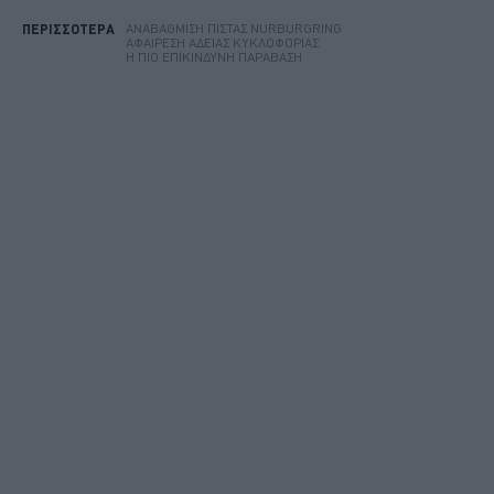
ΑΝΑΒΆΘΜΙΣΗ ΠΊΣΤΑΣ NURBURGRING
ΠΕΡΙΣΣΟΤΕΡΑ
ΑΦΑΊΡΕΣΗ ΆΔΕΙΑΣ ΚΥΚΛΟΦΟΡΊΑΣ
Η ΠΙΟ ΕΠΙΚΊΝΔΥΝΗ ΠΑΡΆΒΑΣΗ