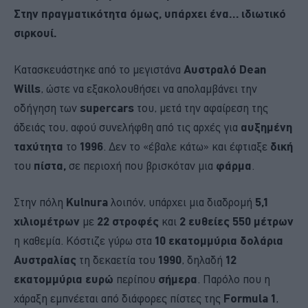
Στην πραγματικότητα όμως, υπάρχει ένα… ιδιωτικό
σιρκουί.
Κατασκευάστηκε από το μεγιστάνα
Αυστραλό
Dean
Wills
, ώστε να εξακολουθήσει να απολαμβάνει την
οδήγηση των
supercars
του, μετά την αφαίρεση της
άδειάς του, αφού συνελήφθη από τις αρχές για
αυξημένη
ταχύτητα
το
1996
. Δεν το «έβαλε κάτω» και έφτιαξε
δική
του
πίστα,
σε περιοχή που βρισκόταν μια
φάρμα
.
Στην πόλη
Kulnura
λοιπόν, υπάρχει μια διαδρομή
5,1
χιλιομέτρων
με
22 στροφές
και
2 ευθείες 550 μέτρων
η καθεμία. Κόστιζε γύρω στα
10 εκατομμύρια δολάρια
Αυστραλίας
τη δεκαετία του
1990
, δηλαδή
12
εκατομμύρια ευρώ
περίπου
σήμερα
. Παρόλο που η
χάραξη εμπνέεται από διάφορες πίστες της
Formula
1
,