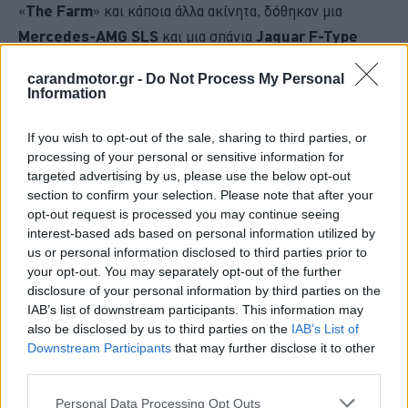
«
The Farm
» και κάποια άλλα ακίνητα, δόθηκαν μια
Mercedes-AMG SLS
και μια σπάνια
Jaguar F-Type
Project 7
. Το
σιρκουί
έχει μετονομαστεί σε «
70 North»
carandmotor.gr -
Do Not Process My Personal
και ανήκει στην περιουσία ενός
συλλέκτη
μοντέλων
Information
Porsche
. Ο νέος ιδιοκτήτης διοργανώνει κατά καιρούς
διάφορες
εκδηλώσεις
, επιτρέποντας στον κόσμο να την
If you wish to opt-out of the sale, sharing to third parties, or
processing of your personal or sensitive information for
επισκεφθεί.
targeted advertising by us, please use the below opt-out
section to confirm your selection. Please note that after your
Διαβάστε επίσης
opt-out request is processed you may continue seeing
interest-based ads based on personal information utilized by
us or personal information disclosed to third parties prior to
your opt-out. You may separately opt-out of the further
disclosure of your personal information by third parties on the
IAB’s list of downstream participants. This information may
also be disclosed by us to third parties on the
IAB’s List of
Downstream Participants
that may further disclose it to other
third parties.
Please note that this website/app uses one or more Google
Personal Data Processing Opt Outs