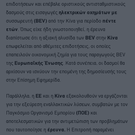
επιδοτήσεων και επέβαλε οριστικούς αντισταθμιστικούς
δασμούς στις εισαγωγές
ηλεκτρικών οχημάτων με
συσσωρευτή
(BEV)
από την Κίνα για περίοδο
πέντε
ετών
. Όπως είχε ήδη γνωστοποιηθεί, η έρευνα
διαπίστωσε ότι η αξιακή αλυσίδα των
BEV
στην
Κίνα
επωφελείται από αθέμιτες επιδοτήσεις, οι οποίες
επαπειλούν οικονομική ζημία για τους παραγωγούς BEV
της
Ευρωπαϊκής Ένωσης
. Κατά συνέπεια, οι δασμοί θα
αρχίσουν να ισχύουν την επομένη της δημοσίευσής τους
στην Επίσημη Εφημερίδα.
Παράλληλα, η
ΕΕ
και η
Κίνα
εξακολουθούν να εργάζονται
για την εξεύρεση εναλλακτικών λύσεων, συμβατών με τον
Παγκόσμιο Οργανισμό Εμπορίου
(ΠΟΕ)
και
αποτελεσματικών για την αντιμετώπιση των προβλημάτων
που ταυτοποίησε η
έρευνα.
Η Επιτροπή παραμένει