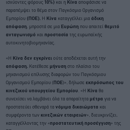
ισχύοντες φόρους
10%)
και η
Κίνα
αποφάσισε να
παραπέμψει το θέμα στον Παγκόσμιο Οργανισμό
Εμπορίου
(ΠΟΕ).
Η
Κίνα
καταγγέλλει μια
άδικη
απόφαση
, μπροστά σε μια
Ευρώπη
που απαιτεί
θεμιτό
ανταγωνισμό
και
προστασία
της ευρωπαϊκής
αυτοκινητοβιομηχανίας.
«Η
Κίνα
δεν εγκρίνει
ούτε αποδέχεται αυτή την
απόφαση.
Κατέθεσε
μήνυση
στο πλαίσιο του
μηχανισμού επίλυσης διαφορών του Παγκόσμιου
Οργανισμού Εμπορίου (
ΠΟΕ
)», δήλωσε
εκπρόσωπος του
κινεζικού υπουργείου Εμπορίου
. «Η
Κίνα
θα
συνεχίσει να λαμβάνει όλα τα απαραίτητα
μέτρα
για να
προστατεύει σθεναρά τα
νόμιμα δικαιώματα
και
συμφέροντα των
κινεζικών εταιρειών
», διευκρινίζει,
καταγγέλλοντας την «
προστατευτική προσέγγιση
» της