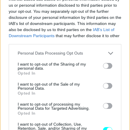
us or personal information disclosed to third parties prior to
your opt-out. You may separately opt-out of the further
disclosure of your personal information by third parties on the
IAB’s list of downstream participants. This information may
«Η
ΕΕ
παραμένει ο
παγκόσμιος πρωταθλητής
για
also be disclosed by us to third parties on the
IAB’s List of
Downstream Participants
that may further disclose it to other
ανοιχτό, δίκαιο και βασισμένο σε κανόνες
εμπόριο
.
third parties.
Χαιρετίζουμε τον
ανταγωνισμό,
συμπεριλαμβανομένου
Please note that this website/app uses one or more Google
Personal Data Processing Opt Outs
του τομέα των
ηλεκτρικών οχημάτων
, αλλά πρέπει να
services and may gather and store information including but
υποστηρίζεται από δικαιοσύνη και ίσους όρους
not limited to your visit or usage behaviour. You may click to
I want to opt-out of the Sharing of my
personal data.
ανταγωνισμού. Με την υιοθέτηση αυτών των
αναλογικών
grant or deny consent to Google and its third-party tags to
Opted In
use your data for below specified purposes in below Google
και
στοχευμένων μέτρων
μετά από μια αυστηρή έρευνα,
consent section.
I want to opt-out of the Sale of my
υπερασπιζόμαστε τις
δίκαιες πρακτικές
της αγοράς και
Personal Data.
Opted In
την ευρωπαϊκή βιομηχανική βάση. Παράλληλα,
παραμένουμε ανοιχτοί σε μια
πιθανή εναλλακτική λύση
I want to opt-out of processing my
Personal Data for Targeted Advertising.
που θα ήταν αποτελεσματική για την αντιμετώπιση των
Opted In
προβλημάτων που εντοπίστηκαν και θα ήταν συμβατή με
I want to opt-out of Collection, Use,
τον
ΠΟΕ
» επισήμανε ο
Valdis Dombrovskis
,
Retention, Sale, and/or Sharing of my