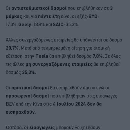
Οι
αντισταθμιστικοί δασμοί
που επιβλήθηκαν σε
3
μάρκες
και για
πέντε έτη
είναι οι εξής:
BYD
:
17,0%,
Geely
: 18,8% και
SAIC
: 35,3%.
Άλλες συνεργαζόμενες εταιρείες θα υπόκεινται σε δασμό
20,7%.
Μετά από τεκµηριωµένη αίτηση για ατοµική
εξέταση, στην
Tesla
θα επιβληθεί δασµός
7,8%.
Σε όλες
τις άλλες
µη συνεργαζόµενες εταιρείες
θα επιβληθεί
δασµός
35,3%.
Οι
οριστικοί δασμοί
θα εισπραχθούν άμεσα ενώ οι
προσωρινοί δασμοί
που επιβλήθηκαν στις εισαγωγές
BEV από την Κίνα στις
4 Ιουλίου 2024
δεν θα
εισπραχθούν
.
Ωστόσο, οι
εισαγωγείς
μπορούν να ζητήσουν