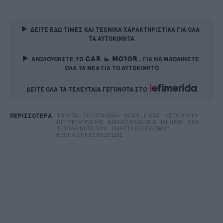
ΔΕΙΤΕ ΕΔΩ ΤΙΜΕΣ ΚΑΙ ΤΕΧΝΙΚΑ ΧΑΡΑΚΤΗΡΙΣΤΙΚΑ ΓΙΑ ΟΛΑ 
ΤΑ ΑΥΤΟΚΙΝΗΤΑ
ΑΚΟΛΟΥΘΗΣΤΕ ΤΟ
ΓΙΑ ΝΑ ΜΑΘΑΙΝΕΤΕ 
ΟΛΑ ΤΑ ΝΕΑ ΓΙΑ ΤΟ ΑΥΤΟΚΙΝΗΤΟ
ΔΕΙΤΕ ΟΛΑ ΤΑ ΤΕΛΕΥΤΑΙΑ ΓΕΓΟΝΟΤΑ ΣΤΟ    
TOYOTA
TOYOTA RAV4
MODELLISTA
ΜΕΤΑΤΡΟΠΉ
ΠΕΡΙΣΣΟΤΕΡΑ
ΚΙΤ ΜΕΤΑΤΡΟΠΉΣ
ΕΙΔΙΚΈΣ ΕΚΔΌΣΕΙΣ
ΙΑΠΩΝΊΑ
SUV
ΤΕΤΡΑΚΊΝΗΤΑ SUV
ΠΑΚΈΤΑ ΕΞΟΠΛΙΣΜΟΎ
ΕΞΟΠΛΙΣΤΙΚΈΣ ΕΚΔΌΣΕΙΣ