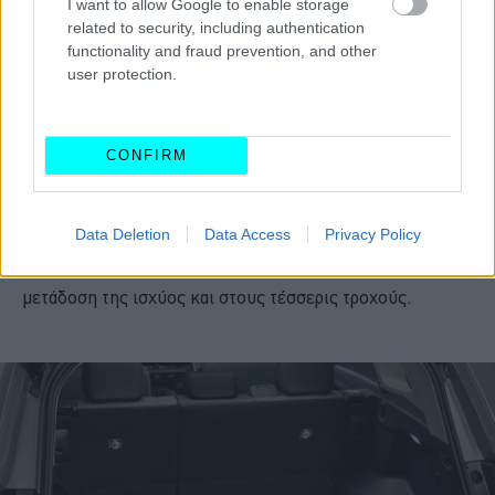
I want to allow Google to enable storage
related to security, including authentication
functionality and fraud prevention, and other
user protection.
Σε μηχανικό επίπεδο, η Modellista δεν προχωρά σε καμία
αλλαγή. Κάτω από το καπό παραμένει ο γνώριμος
CONFIRM
υβριδικός συνδυασμός με τον βενζινοκινητήρα 2.5
λίτρων,
ο οποίος αποδίδει
240 ίππους
σύμφωνα με τις
ιαπωνικές προδιαγραφές. Η
τετρακίνηση E-Four
με
Data Deletion
Data Access
Privacy Policy
προγράμματα Trail και Snow
φροντίζει για τη σωστή
μετάδοση της ισχύος και στους τέσσερις τροχούς.