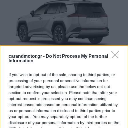
carandmotor.gr -
Do Not Process My Personal
Information
Για όσους έχουν πιο περιπετειώδεις διαθέσεις, το
If you wish to opt-out of the sale, sharing to third parties, or
Outdoor Package
απευθύνεται στην έκδοση Adventure
processing of your personal or sensitive information for
και ενισχύει το off-road προφίλ του RAV4. Διαθέτει
νέα
targeted advertising by us, please use the below opt-out
section to confirm your selection. Please note that after your
μάσκα με ενσωματωμένα LED, πλαϊνά
opt-out request is processed you may continue seeing
προστατευτικά, φουσκωμένα φτερά
, ποδιές με
interest-based ads based on personal information utilized by
φινίρισμα αλουμινίου και αεροδυναμικό προστατευτικό
us or personal information disclosed to third parties prior to
your opt-out. You may separately opt-out of the further
στο καπό για μεγαλύτερη αντοχή σε δύσβατα εδάφη. Το
disclosure of your personal information by third parties on the
σύνολο ολοκληρώνεται με
νέες ζάντες 18 ιντσών σε