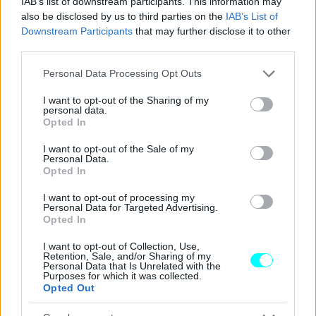
IAB’s list of downstream participants. This information may
απόχρωση Matte Olive.
also be disclosed by us to third parties on the
IAB’s List of
Downstream Participants
that may further disclose it to other
third parties.
Please note that this website/app uses one or more Google
Personal Data Processing Opt Outs
services and may gather and store information including but
not limited to your visit or usage behaviour. You may click to
I want to opt-out of the Sharing of my
personal data.
grant or deny consent to Google and its third-party tags to
Opted In
use your data for below specified purposes in below Google
consent section.
I want to opt-out of the Sale of my
Personal Data.
Opted In
I want to opt-out of processing my
Personal Data for Targeted Advertising.
Opted In
I want to opt-out of Collection, Use,
Retention, Sale, and/or Sharing of my
Personal Data that Is Unrelated with the
Purposes for which it was collected.
Opted Out