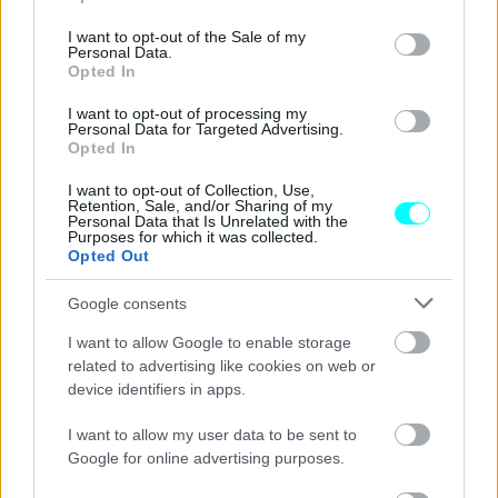
use your data for below specified purposes in below Google
consent section.
I want to opt-out of the Sale of my
Personal Data.
Opted In
I want to opt-out of processing my
Personal Data for Targeted Advertising.
Opted In
I want to opt-out of Collection, Use,
Retention, Sale, and/or Sharing of my
Personal Data that Is Unrelated with the
Purposes for which it was collected.
Opted Out
Google consents
Η Rivoli+, που σύμφωνα με τη DS είναι
εμπνευσμένη
I want to allow Google to enable storage
από τη γειτονιά Tuileries του Παρισιού
, έχει
related to advertising like cookies on web or
επενδύσεις με ραφές στο σχήμα του διαμαντιού μεταξύ
device identifiers in apps.
των πολλαπλών πολυτελών υλικών - που περιλαμβάνουν
I want to allow my user data to be sent to
ακόμα και δερμάτινη επένδυση στα χερούλια των θυρών
Google for online advertising purposes.
και αλουμινένια πεντάλ. Το εσωτερικό της έκδοσης αυτής