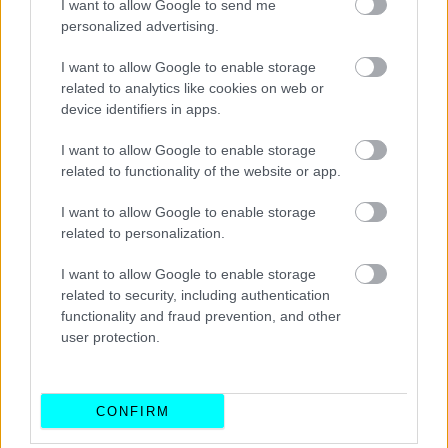
I want to allow Google to send me
προσφέρεται με την επιλογή ανάμεσα σε τρεις
personalized advertising.
διαφορετικούς χρωματισμούς.
I want to allow Google to enable storage
related to analytics like cookies on web or
Τον εξοοπλισμό και των δύο εκδόσεων συμπληρώνει το
device identifiers in apps.
σύστημα απομόνωσης των θορύβων
του εξωτερικού
I want to allow Google to enable storage
περιβάλλοντος. Και, παράλληλα, το ηχοσύστημα της Focal
related to functionality of the website or app.
Electra που εξελίχθηκε ειδικά για το γαλλικό sedan, με
ανοιξείδωτο ατσάλι στο εσωτερικό των 14 ηχείων.
I want to allow Google to enable storage
related to personalization.
Η τιμή του DS 9 E-Tense 250
ξεκινά στη Γαλλία από τα
I want to allow Google to enable storage
58.000 Ευρώ
για την έκδοση Performance Line+ και από
related to security, including authentication
τα € 60.900 για τη Rivoli+.
functionality and fraud prevention, and other
user protection.
CONFIRM