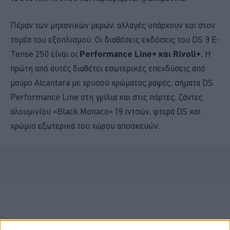
Πέραν των μηχανικών μερών, αλλαγές υπάρχουν και στον
τομέα του εξοπλισμού. Οι διαθέσεις εκδόσεις του DS 9 E-
Tense 250 είναι οι
Performance Line+ και Rivoli+.
Η
πρώτη από αυτές διαθέτει εσωτερικές επενδύσεις από
μαύρο Alcantara με χρυσού χρώματος ραφές, σήματα DS
Performance Line στη γρίλια και στις πόρτες, ζάντες
αλουμινίου «Black Monaco» 19 ιντσών, φτερά DS και
χρώμιο εξωτερικά του χώρου αποσκευών.