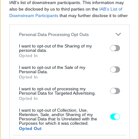
IAB’s list of downstream participants. This information may
also be disclosed by us to third parties on the
IAB’s List of
Downstream Participants
that may further disclose it to other
third parties.
Please note that this website/app uses one or more Google
Personal Data Processing Opt Outs
services and may gather and store information including but
not limited to your visit or usage behaviour. You may click to
I want to opt-out of the Sharing of my
personal data.
grant or deny consent to Google and its third-party tags to
Opted In
use your data for below specified purposes in below Google
consent section.
I want to opt-out of the Sale of my
Personal Data.
Opted In
I want to opt-out of processing my
Personal Data for Targeted Advertising.
Opted In
I want to opt-out of Collection, Use,
Retention, Sale, and/or Sharing of my
Personal Data that Is Unrelated with the
Purposes for which it was collected.
Opted Out