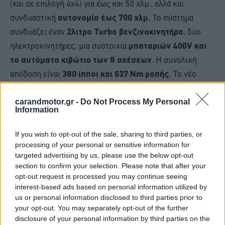
(και σε επιλογή 4x4) για έως και 50 χλμ., αλλά και
συνδυαστική
αυτονομία έως 700 χλμ.
Το σύστημα
συνδυάζει έναν
2λιτρο Turbo βενζινοκινητήρα
, δύο
ηλεκτροκινητήρες, μια συστοιχία
μπαταριών 400V και
το αυτόματο κιβώτιο των 8 σχέσεων
. Η συνολική
απόδοση είναι
380 ίπποι και 637 Nm ροπής.
Το νέο
Grand Cherokee 4xe είναι επίσης το ικανότερο 4x4 στην
ιστορία του μοντέλου. Διαθέσιμη θα είναι και η έκδοση
carandmotor.gr -
Do Not Process My Personal
Information
Trailhawk 4xe, η οποία ξεπέρασε τις θρυλικές δοκιμασίες
του Rubicon Trail ακόμα και κινούμενη αποκλειστικά με
If you wish to opt-out of the sale, sharing to third parties, or
ηλεκτρική ενέργεια. Ανάλογα με την έκδοση διαθέσιμα
processing of your personal or sensitive information for
targeted advertising by us, please use the below opt-out
είναι τα
συστήματα τετρακίνησης Quadra Trac II και
section to confirm your selection. Please note that after your
Quadra Drive II
, ενώ η ισχύς και το προηγμένο σύστημα
opt-out request is processed you may continue seeing
τετρακίνησης, επιτρέπει στο νέο
Grand Cherokee 4xe
interest-based ads based on personal information utilized by
us or personal information disclosed to third parties prior to
να έχει εντυπωσιακή δυνατότητα ρυμούλκησης που
your opt-out. You may separately opt-out of the further
φτάνει έως και τα 2.300 κιλά
.
disclosure of your personal information by third parties on the