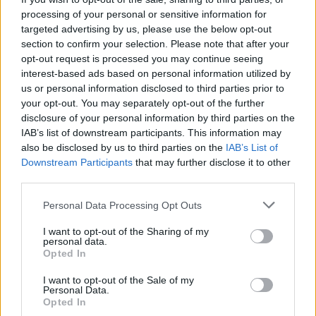
στόλους τους. Ανάμεσά τους διαχειριστές μεγάλων
processing of your personal or sensitive information for
εταιρικών στόλων, εμπειρογνώμονες και εκτιμητές
targeted advertising by us, please use the below opt-out
section to confirm your selection. Please note that after your
εταιρικών αυτοκινήτων, καθώς και δημοσιογράφοι από
opt-out request is processed you may continue seeing
έντυπα και ηλεκτρονικά Μέσα που δραστηριοποιούνται
interest-based ads based on personal information utilized by
στην αγορά του “fleet”. Συνολικά, απονέμονται βραβεία σε
us or personal information disclosed to third parties prior to
your opt-out. You may separately opt-out of the further
20 επιμέρους κατηγορίες.
disclosure of your personal information by third parties on the
IAB’s list of downstream participants. This information may
also be disclosed by us to third parties on the
IAB’s List of
Downstream Participants
that may further disclose it to other
third parties.
Please note that this website/app uses one or more Google
Personal Data Processing Opt Outs
services and may gather and store information including but
not limited to your visit or usage behaviour. You may click to
I want to opt-out of the Sharing of my
personal data.
grant or deny consent to Google and its third-party tags to
Opted In
use your data for below specified purposes in below Google
consent section.
I want to opt-out of the Sale of my
Personal Data.
Opted In