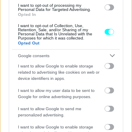
I want to opt-out of processing my
Personal Data for Targeted Advertising.
Opted In
Είναι χαρακτηριστικό ότι η Skoda παρουσιάζει διαρκή
άνοδο στην ιδιαίτερα απαιτητική γερμανική αγορά
I want to opt-out of Collection, Use,
Retention, Sale, and/or Sharing of my
εταιρικών αυτοκινήτων την τελευταία πενταετία. Για το
Personal Data that Is Unrelated with the
Purposes for which it was collected.
2020, η τσέχικη μάρκα του Volkswagen Group αύξησε το
Opted Out
μερίδιο αγοράς της στο 8,6%, που την έφερε στην πέμπτη
Google consents
θέση σε πωλήσεις νέων αυτοκινήτων στη Γερμανία.
I want to allow Google to enable storage
related to advertising like cookies on web or
device identifiers in apps.
I want to allow my user data to be sent to
Google for online advertising purposes.
I want to allow Google to send me
personalized advertising.
I want to allow Google to enable storage