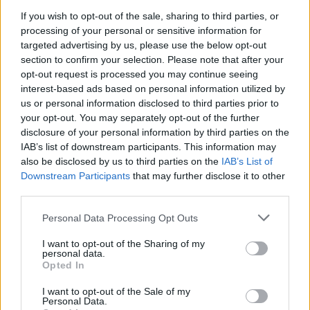
If you wish to opt-out of the sale, sharing to third parties, or
processing of your personal or sensitive information for
targeted advertising by us, please use the below opt-out
section to confirm your selection. Please note that after your
opt-out request is processed you may continue seeing
interest-based ads based on personal information utilized by
us or personal information disclosed to third parties prior to
your opt-out. You may separately opt-out of the further
disclosure of your personal information by third parties on the
IAB’s list of downstream participants. This information may
also be disclosed by us to third parties on the
IAB’s List of
Αποκλειστικά δικίνητη θα είναι η εκδόση βενζίνης
Downstream Participants
that may further disclose it to other
χωρητικότητας 1,0 λίτρου και απόδοσης 90 ίππων, όπως
third parties.
και εκείνη που εφοδιάζεται με τον υπερτροφοδοτούμενο
Please note that this website/app uses one or more Google
Personal Data Processing Opt Outs
βενζινοκινητήρα του 1,3 λίτρου απόδοσης 130 ίππων.
services and may gather and store information including but
not limited to your visit or usage behaviour. You may click to
I want to opt-out of the Sharing of my
personal data.
grant or deny consent to Google and its third-party tags to
Opted In
use your data for below specified purposes in below Google
consent section.
I want to opt-out of the Sale of my
Personal Data.