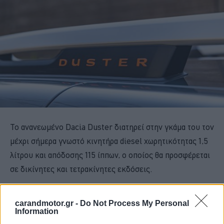
Το ανανεωμένο Dacia Duster διατηρεί στην γκάμα του τον
μέχρι σήμερα γνωστό κινητήρα diesel χωρητικότητας 1,5
λίτρου και απόδοσης 115 ίππων, ο οποίος θα προσφέρεται
σε δικίνητες και τετρακίνητες εκδόσεις.
carandmotor.gr -
Do Not Process My Personal
Information