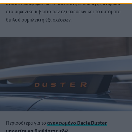
ενώ θα προσφέρει και τη δυνατότητα επιλογής ανάμεσα
στο μηχανικό κιβώτιο των έξι σχέσεων και το αυτόματο
διπλού συμπλέκτη έξι σχέσεων.
Περισσότερα για το
ανανεωμένο Dacia Duster
μπορείτε να διαβάσετε εδώ
.