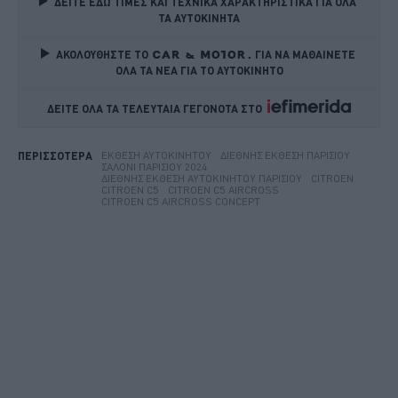
ΔΕΙΤΕ ΕΔΩ ΤΙΜΕΣ ΚΑΙ ΤΕΧΝΙΚΑ ΧΑΡΑΚΤΗΡΙΣΤΙΚΑ ΓΙΑ ΟΛΑ 
ΤΑ ΑΥΤΟΚΙΝΗΤΑ
ΑΚΟΛΟΥΘΗΣΤΕ ΤΟ
ΓΙΑ ΝΑ ΜΑΘΑΙΝΕΤΕ 
ΟΛΑ ΤΑ ΝΕΑ ΓΙΑ ΤΟ ΑΥΤΟΚΙΝΗΤΟ
ΔΕΙΤΕ ΟΛΑ ΤΑ ΤΕΛΕΥΤΑΙΑ ΓΕΓΟΝΟΤΑ ΣΤΟ    
ΈΚΘΕΣΗ ΑΥΤΟΚΙΝΉΤΟΥ
ΔΙΕΘΝΉΣ ΈΚΘΕΣΗ ΠΑΡΙΣΙΟΎ
ΠΕΡΙΣΣΟΤΕΡΑ
ΣΑΛΌΝΙ ΠΑΡΙΣΙΟΎ 2024
ΔΙΕΘΝΉΣ ΈΚΘΕΣΗ ΑΥΤΟΚΙΝΉΤΟΥ ΠΑΡΙΣΙΟΎ
CITROEN
CITROEN C5
CITROEN C5 AIRCROSS
CITROEN C5 AIRCROSS CONCEPT