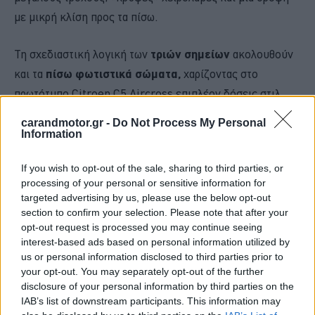
με μικρή κλίση προς τα πίσω.
Τη σχεδιαστική λογική των
τριών σημείων
ακολουθούν
και τα
πίσω φωτιστικά σώματα,
χαρίζοντας στο
πρωτότυπο Citroen C5 Aircross επιπλέον δόσεις στιλ.
Επιπλέον, η Citroen ανακοινώνει ότι τα
μετρατρόχια
carandmotor.gr -
Do Not Process My Personal
είναι
φαρδύτερα
απ' ότι στο υπάρχον C5 Aircorss, κάτι
Information
που σε συνδυασμό με τα
«φουσκωμένα» φτερά
If you wish to opt-out of the sale, sharing to third parties, or
ενισχύουν την επιβλητική όψη του SUV.
processing of your personal or sensitive information for
targeted advertising by us, please use the below opt-out
section to confirm your selection. Please note that after your
opt-out request is processed you may continue seeing
interest-based ads based on personal information utilized by
us or personal information disclosed to third parties prior to
your opt-out. You may separately opt-out of the further
disclosure of your personal information by third parties on the
IAB’s list of downstream participants. This information may