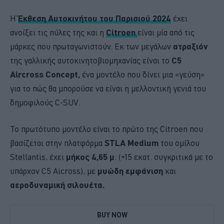
Η
Έκθεση Αυτοκινήτου του Παρισιού 2024
έχει
ανοίξει τις πύλες της και η
Citroen
είναι μία από τις
μάρκες που πρωταγωνιστούν. Εκ των μεγάλων
ατραξιόν
της γαλλικής αυτοκινητοβιομηχανίας είναι τo
C5
Aircross Concept,
ένα μοντέλο που δίνει μια «γεύση»
για το πώς θα μπορούσε να είναι η μελλοντική γενιά του
δημοφιλούς C-SUV.
Το πρωτότυπο μοντέλο είναι το πρώτο της Citroen που
βασίζεται στην πλατφόρμα
STLA Medium
του ομίλου
Stellantis, έχει
μήκος 4,65 μ
. (+15 εκατ. συγκριτικά με το
υπάρχον C5 Aicross), με
μυώδη εμφάνιση
και
αεροδυναμική σιλουέτα.
BUY NOW