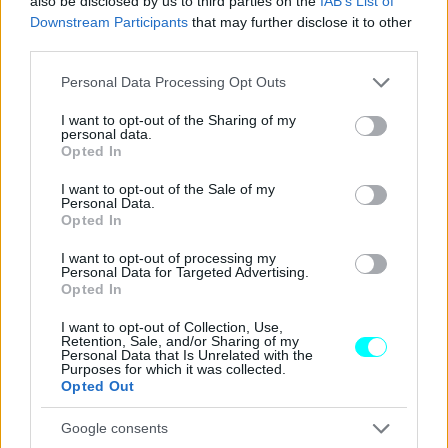
also be disclosed by us to third parties on the
IAB’s List of
Downstream Participants
that may further disclose it to other
third parties.
Please note that this website/app uses one or more Google
Personal Data Processing Opt Outs
services and may gather and store information including but
not limited to your visit or usage behaviour. You may click to
I want to opt-out of the Sharing of my
personal data.
grant or deny consent to Google and its third-party tags to
Opted In
use your data for below specified purposes in below Google
consent section.
I want to opt-out of the Sale of my
Personal Data.
Opted In
I want to opt-out of processing my
Personal Data for Targeted Advertising.
Opted In
I want to opt-out of Collection, Use,
Retention, Sale, and/or Sharing of my
Personal Data that Is Unrelated with the
Purposes for which it was collected.
Opted Out
Google consents