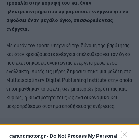
τροχαλία στην κορυφή του και έναν
ηλεκτροκινητήρα που χρησιμοποιεί ενέργεια για να
σηκώσει έναν μεγάλο όγκο, συσσωρεύοντας
ενέργεια
.
Με αυτόν τον τρόπο υπερνικά την δύναμη της βαρύτητας
και όταν χρειαζόμαστε ενέργεια απελευθερώνει τον όγκο
που έχει σηκώσει, ανακτώντας ενέργεια μέσω ενός
εναλλάκτη. Αυτές τις μέρες δημοσιεύτηκε μια μελέτη στο
Multidisciplinary Digital Publishing Institute στην οποία
επισημάνθηκαν τα οφέλη των μπαταριών βαρύτητας και,
κυρίως, η βιωσιμότητά τους ως ένα οικονομικό και
μακροπρόθεσμο σύστημα αποθήκευσης ενέργειας.
carandmotor.gr -
Do Not Process My Personal