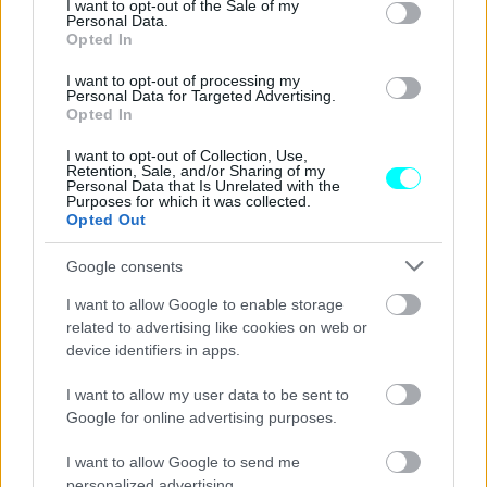
I want to opt-out of the Sale of my
Personal Data.
Opted In
I want to opt-out of processing my
Personal Data for Targeted Advertising.
Opted In
Η κατασκευή των μπαταριών βαρύτητας αφορά ένα
I want to opt-out of Collection, Use,
φρεάτιο εκατοντάδων μέτρων, με σύστημα κινητήρα και
Retention, Sale, and/or Sharing of my
Personal Data that Is Unrelated with the
εναλλάκτη, και
μια μάζα που ανεβαίνει ή κατεβαίνει
Purposes for which it was collected.
Opted Out
στον πάτο του φρεάτιου, για να συσσωρεύσει ή να
παράγει ηλεκτρική ενέργεια.
Google consents
I want to allow Google to enable storage
Αυτοί οι τύποι μπαταριών απαιτούν μεγάλες υποδομές
related to advertising like cookies on web or
που κοστίζουν, ενώ παράλληλα ευνοούνται και από την
device identifiers in apps.
γεωλογία του εδάφους. Η μελέτη υπογραμμίζει πάνω από
I want to allow my user data to be sent to
όλα, πώς αυτό θα μπορούσε να είναι μια λύση για την
Google for online advertising purposes.
αξιοποίηση των παλιών ορυχείων εξόρυξης πετρωμάτων.
I want to allow Google to send me
Και όχι μόνο αυτό.
Θα μπορούσε επίσης να είναι μια
personalized advertising.