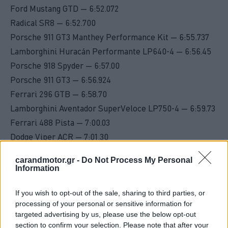
Ford Mustang GTD — 6:52.072
Radical SR8 — 6:52.700
Porsche 911 GT3 Manthey Performance Kit — 6:55.737
Lamborghini Huracán Performante LP640-4 — 6:56.45
Porsche 918 Spyder — 6:57.00
Porsche 911 GT3 — 6:56.924
Ferrari 296 GTB — 6:58.70
Lamborghini Aventador SuperVeloce LP750-4 — 6:59.73
Ferrari 488 Pista — 7:00.03
Dodge Viper ACR — 7:01.30
Porsche 718 GT4 RS Manthey Kit — 7:03.121
carandmotor.gr -
Do Not Process My Personal
Mercedes-AMG GT R Pro — 7:04.632
Information
Xiaomi SU7 Ultra — 7:04.957
If you wish to opt-out of the sale, sharing to third parties, or
processing of your personal or sensitive information for
targeted advertising by us, please use the below opt-out
section to confirm your selection. Please note that after your