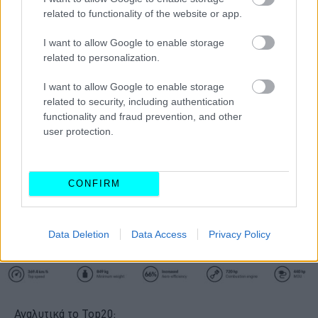
σχεδόν ένα λεπτό χαμηλότερα, με την εντυπωσιακή
related to functionality of the website or app.
Porsche 919 Hybrid Evo
να έχει κατεβάσει την απόλυτη
I want to allow Google to enable storage
επίδοση τόσο χαμηλά, που είναι να αναρωτιέσαι πότε και
related to personalization.
πώς θα σπάσει αυτό το ρεκόρ.
I want to allow Google to enable storage
related to security, including authentication
functionality and fraud prevention, and other
user protection.
CONFIRM
Data Deletion
Data Access
Privacy Policy
Αναλυτικά το Top20: