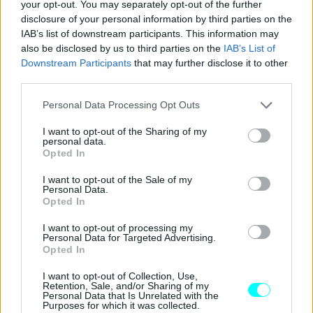
your opt-out. You may separately opt-out of the further
ότι ο μπροστινός προφυλακτήρας φαίνεται να έχει
disclosure of your personal information by third parties on the
αξιοσημείωτη απόσταση από το έδαφος.
IAB’s list of downstream participants. This information may
also be disclosed by us to third parties on the
IAB’s List of
Downstream Participants
that may further disclose it to other
Προς το παρόν δεν έχουμε περισσότερες πληροφορίες
third parties.
αναφορικά με τις διαθέσιμες μπαταρίες και τους
Please note that this website/app uses one or more Google
Personal Data Processing Opt Outs
κινητήρες που θα εξοπλίζουν τις εκδόσεις του μικρού
services and may gather and store information including but
ηλεκτρικού της
VW
, ωστόσο το πιο γερό «χαρτί» του
not limited to your visit or usage behaviour. You may click to
I want to opt-out of the Sharing of my
personal data.
νεαρότερου μέλους της οικογένειας ID. αναμένεται να
grant or deny consent to Google and its third-party tags to
Opted In
use your data for below specified purposes in below Google
είναι η τιμή του,
η οποία πιθανότατα θα είναι πολύ
consent section.
I want to opt-out of the Sale of my
κοντά στα 20.000 ευρώ.
Personal Data.
Opted In
I want to opt-out of processing my
Personal Data for Targeted Advertising.
Opted In
I want to opt-out of Collection, Use,
Retention, Sale, and/or Sharing of my
Personal Data that Is Unrelated with the
Purposes for which it was collected.