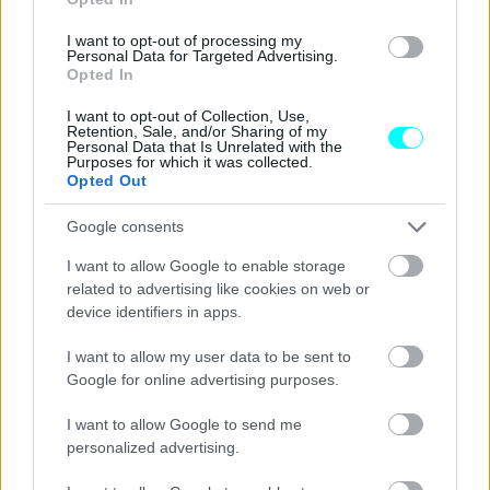
I want to opt-out of processing my
Personal Data for Targeted Advertising.
Opted In
Θέλετε κάτι ακόμα καλύτερο; Τότε επιλέξτε από τις
4
πολύχρωμες εκδόσεις
, οι οποίες θα κατασκευαστούν
I want to opt-out of Collection, Use,
Retention, Sale, and/or Sharing of my
μόνο
10
από κάθε χρώμα. Είναι οι
«
Fusion
Red
»,
Personal Data that Is Unrelated with the
Purposes for which it was collected.
«
Superviolet
», «
Peetch
»
και
«
Desert
Sand
»
με
Opted Out
κόστος
32.500 ευρώ,
προ των φόρων.
Google consents
I want to allow Google to enable storage
related to advertising like cookies on web or
device identifiers in apps.
I want to allow my user data to be sent to
Google for online advertising purposes.
I want to allow Google to send me
personalized advertising.