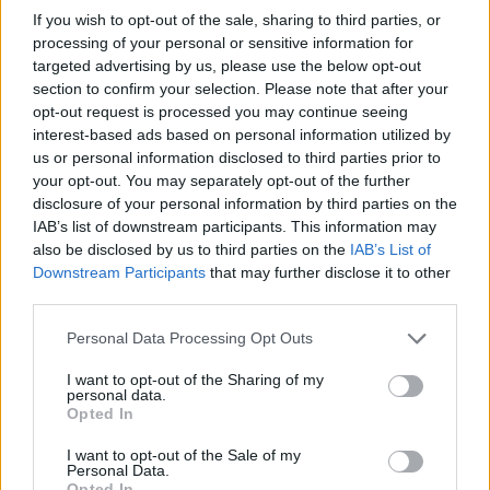
If you wish to opt-out of the sale, sharing to third parties, or
Ξεχωρίζει από τους αεραγωγούς ψύξης από
processing of your personal or sensitive information for
ανθρακονήματα
, τα μικρά
πτερύγια
στο πίσω μέρος και,
targeted advertising by us, please use the below opt-out
section to confirm your selection. Please note that after your
τους πιο αεροδυναμικούς καθρέφτες, τα πρόσθετα φώτα
opt-out request is processed you may continue seeing
LED
, την
κόκκινη δερμάτινη σέλα
και τα καλύμματα των
interest-based ads based on personal information utilized by
τροχών. Στις διάφορα προγράμματα οδήγησης, υπάρχει και
us or personal information disclosed to third parties prior to
your opt-out. You may separately opt-out of the further
ένα που λέγεται «
Nitrous Boost
».
disclosure of your personal information by third parties on the
IAB’s list of downstream participants. This information may
also be disclosed by us to third parties on the
IAB’s List of
Downstream Participants
that may further disclose it to other
third parties.
Please note that this website/app uses one or more Google
Personal Data Processing Opt Outs
services and may gather and store information including but
not limited to your visit or usage behaviour. You may click to
I want to opt-out of the Sharing of my
personal data.
grant or deny consent to Google and its third-party tags to
Opted In
use your data for below specified purposes in below Google
consent section.
I want to opt-out of the Sale of my
Personal Data.
Opted In