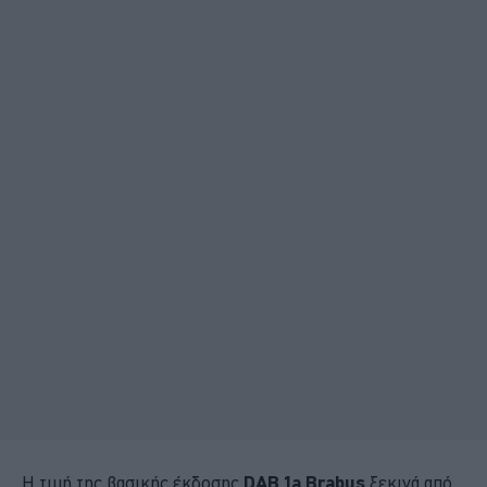
Η τιμή της βασικής έκδοσης
DAB
1
a
Brabus
ξεκινά από