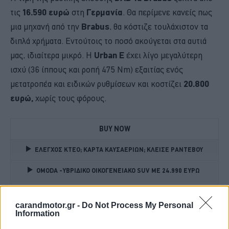
τις
16.590 ευρώ
στη
Γερμανία
. Θα περίμενε κανείς πως
μια μηχανή από την
Brabus
, θα κόστιζε τουλάχιστον τα
διπλά χρήματα. Εντούτοις το ποσό ακούγεται στα αυτιά
μας, ιδιαίτερα μικρό. Η
Urban
E
έχει λίγο μεγαλύτερη
ισχύ (36 ίππους και ροπή 475 Nm) εξαιτίας ενός
μετατροπέα και ειδικών ρυθμίσεων και κοστίζει
20.800
ευρώ,
χωρίς τους φόρους.
BUY NOW
ΕΛΕΓΧΟΣ ΚΤΕΟ; ΚΑΡΤΑ ΚΑΥΣΑΕΡΙΩΝ; ΚΛΕΙΣΕ ΡΑΝΤΕΒΟΥ
OMODA -ΥΒΡΙΔΙΚΟ ΟΙΚΟΓΕΝΕΙΑΚΟ SUV ME 24.990 ΕΥΡΩ 
SKODA FABIA ME 119 ΕΥΡΩ ΤΟ ΜΗΝΑ 
carandmotor.gr -
Do Not Process My Personal
Information
XPENG -ΤΑ ΝΕΑ "TESLA" ΠΟΥ ΗΡΘΑΝ ΣΤΗΝ ΕΛΛΑΔΑ 