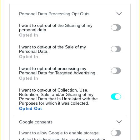
third parties.
Please note that this website/app uses one or more Google
Personal Data Processing Opt Outs
services and may gather and store information including but
not limited to your visit or usage behaviour. You may click to
I want to opt-out of the Sharing of my
personal data.
grant or deny consent to Google and its third-party tags to
Opted In
use your data for below specified purposes in below Google
consent section.
I want to opt-out of the Sale of my
Personal Data.
Opted In
I want to opt-out of processing my
Personal Data for Targeted Advertising.
Opted In
I want to opt-out of Collection, Use,
Retention, Sale, and/or Sharing of my
Personal Data that Is Unrelated with the
Purposes for which it was collected.
Opted Out
Google consents
I want to allow Google to enable storage
related to advertising like cookies on web or