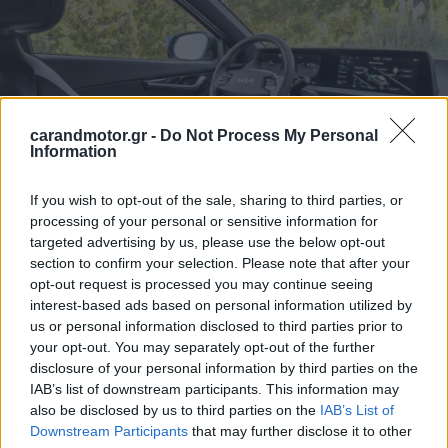
carandmotor.gr -
Do Not Process My Personal
Information
If you wish to opt-out of the sale, sharing to third parties, or
processing of your personal or sensitive information for
targeted advertising by us, please use the below opt-out
Το κορεάτικο μοντέλο θεωρείται από πολλούς ένα από τα
section to confirm your selection. Please note that after your
πιο υποτιμημένα ηλεκτρικά οχήματα της αγοράς.
opt-out request is processed you may continue seeing
Προσφέρει άριστη οδική συμπεριφορά, γρήγορη φόρτιση
interest-based ads based on personal information utilized by
us or personal information disclosed to third parties prior to
και πλούσιο εξοπλισμό. Οι βαθμολογίες 78 στο J.D.
your opt-out. You may separately opt-out of the further
Power και τα 4,1 αστέρια στο Edmunds αποδεικνύουν τη
disclosure of your personal information by third parties on the
συνολική ικανοποίηση των ιδιοκτητών.
IAB’s list of downstream participants. This information may
also be disclosed by us to third parties on the
IAB’s List of
Downstream Participants
that may further disclose it to other
Tesla Model Y