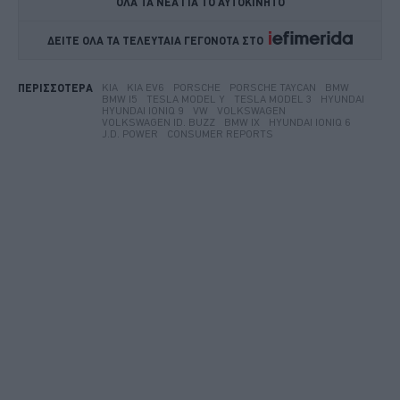
ΟΛΑ ΤΑ ΝΕΑ ΓΙΑ ΤΟ ΑΥΤΟΚΙΝΗΤΟ
ΔΕΙΤΕ ΟΛΑ ΤΑ ΤΕΛΕΥΤΑΙΑ ΓΕΓΟΝΟΤΑ ΣΤΟ    
KIA
KIA EV6
PORSCHE
PORSCHE TAYCAN
BMW
ΠΕΡΙΣΣΟΤΕΡΑ
BMW I5
TESLA MODEL Y
TESLA MODEL 3
HYUNDAI
HYUNDAI IONIQ 9
VW
VOLKSWAGEN
VOLKSWAGEN ID. BUZZ
BMW IX
HYUNDAI IONIQ 6
J.D. POWER
CONSUMER REPORTS