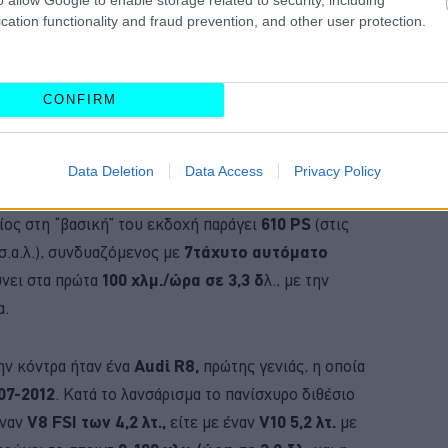
cation functionality and fraud prevention, and other user protection.
δηγική συμπεριφορά, δεδομένου ότι
αγνόησαν τα
CONFIRM
 τους υπόλοιπους χρήστες του δρόμου και τους
ντρα τους.
Data Deletion
Data Access
Privacy Policy
mborghini Huracan
ενσωματώνει έναν ατμοσφαιρικό
οίος στη “βασική” του εκδοχή παράγει
610 PS
(στις
 σ.α.λ.), συνδυαζόμενος με
7τάχυτο αυτόματο
ύνει στα πρώτα
100 χλμ./ώρα σε 3,3 δ
λ., με την
α.
ην κόντρα ήταν ένα
Audi R8,
πρώτης γενιάς, η οποία
07-2012
. Κατά το λανσάρισμα το πανίσχυρο διθέσιο
έναν
V8 FSI των 4,2 λτ.,
είτε με έναν
V10 5,2 λτ.
με