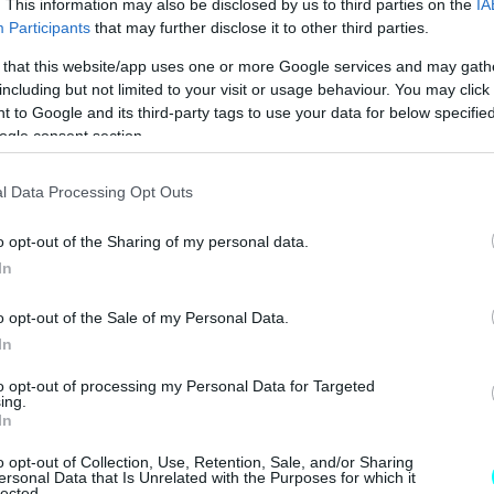
. This information may also be disclosed by us to third parties on the
IA
outube γινόμαστε μάρτυρες της
κόντρας των δύο
Participants
that may further disclose it to other third parties.
κε πριν από λίγες μέρες στην
Περιφερειακή
 that this website/app uses one or more Google services and may gath
οδηγούς να αναπτύσσουν
ταχύτητες που
including but not limited to your visit or usage behaviour. You may click 
 to Google and its third-party tags to use your data for below specifi
ogle consent section.
l Data Processing Opt Outs
o opt-out of the Sharing of my personal data.
In
o opt-out of the Sale of my Personal Data.
In
to opt-out of processing my Personal Data for Targeted
ing.
In
o opt-out of Collection, Use, Retention, Sale, and/or Sharing
ersonal Data that Is Unrelated with the Purposes for which it
lected.