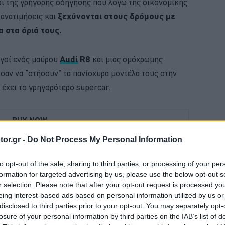
λοι της γρήγορης οδήγησης που λόγω της οικονομικής
 ανατιμήσεις και
ξεχύνονται στους δρόμους με
 στα όριά τους.
ηγοί ενός μαύρου
Audi
R8
και μιας ομόχρωμης
αν να “στήσουν” τα πανίσχυρα μοντέλα τους στην
 έχει το γρηγορότερο supercar.
BUY NOW
or.gr -
Do Not Process My Personal Information
D PUMA ΑΠΟ 21.528 ΕΥΡΩ
VIP VAN ΜΟΝΟ ΜΕ 12 ΕΥΡΩ ΤΟ ΑΤΟΜΟ
to opt-out of the sale, sharing to third parties, or processing of your per
formation for targeted advertising by us, please use the below opt-out s
MG3 ΑΠΟ 16.450 ΕΥΡΩ
r selection. Please note that after your opt-out request is processed y
eing interest-based ads based on personal information utilized by us or
Ε ΤΑ ΝΕΑ ΜΟΝΤΕΛΑ ΤΗΣ BMW 
disclosed to third parties prior to your opt-out. You may separately opt-
losure of your personal information by third parties on the IAB’s list of