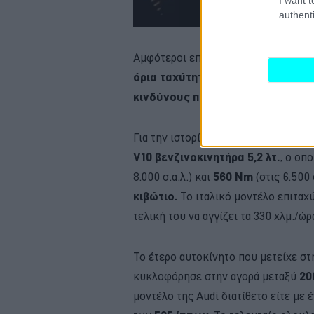
authenti
Αμφότεροι επέδειξαν ασυνείδητη ο
όρια ταχύτητας
, μη λογαριάζοντας
κινδύνους που εγκυμονούσε η κό
Για την ιστορία αναφέρουμε ότι η
La
V10 βενζινοκινητήρα 5,2 λτ.
, ο οπ
8.000 σ.α.λ.) και
560 Nm
(στις 6.500
κιβώτιο.
Το ιταλικό μοντέλο επιταχ
τελική του να αγγίζει τα 330 χλμ./ώρ
Το έτερο αυτοκίνητο που μετείχε στ
κυκλοφόρησε στην αγορά μεταξύ
20
μοντέλο της Audi διατίθετο είτε με 