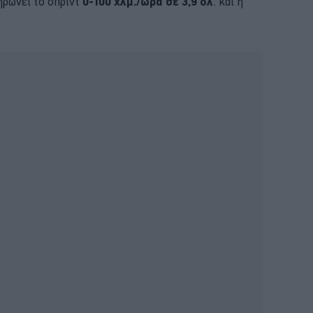
ηρώνει το σπριντ
0-100 χλμ./ώρα σε 3,9 δλ
. και η