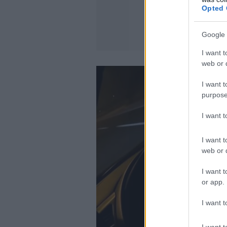
Opted 
Google 
I want t
web or d
I want t
purpose
I want 
I want t
web or d
I want t
or app.
I want t
I want t