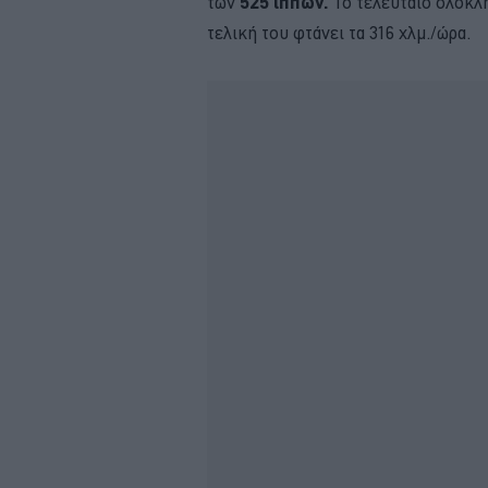
των
525 ίππων.
Το τελευταίο ολοκλ
τελική του φτάνει τα 316 χλμ./ώρα.