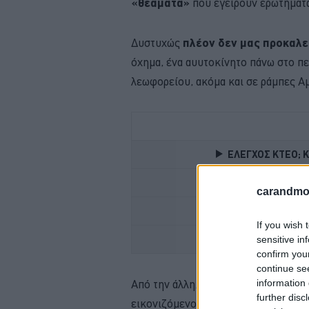
«θεάματα»
που εγείρουν ερωτήματα
Δυστυχώς
πλέον δεν μας προκαλε
όχημα, ένα αυυτοκίνητο πάνω στο πε
λεωφορείου, ακόμα και σε ράμπες Α
ΕΛΕΓΧΟΣ ΚΤΕΟ; 
ΜΕΤΑΚΙΝΗΣΗ ΜΕ 
carandmot
OMODA -ΥΒΡΙΔΙΚΟ
If you wish 
sensitive in
confirm you
continue se
information 
Από την άλλη, ουδείς μπορεί να μην
further disc
εικονιζόμενο. Άσπρο
Nissan Qashq