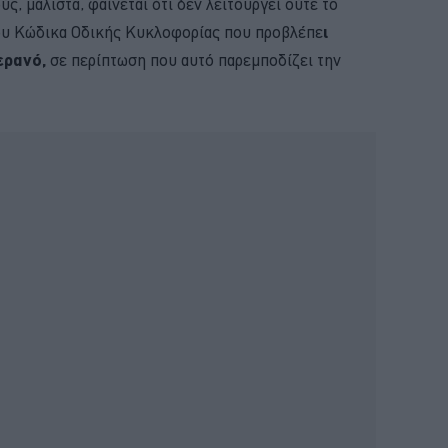
ς, μάλιστα, φαίνεται ότι δεν λειτουργεί ούτε το
ου Κώδικα Οδικής Κυκλοφορίας που προβλέπε
ι
ερανό,
σε περίπτωση που αυτό παρεμποδίζει την