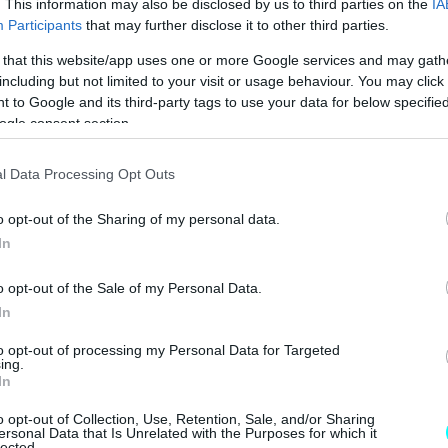
. This information may also be disclosed by us to third parties on the
IA
βάκης
και
Σοφοκλέους
στην
Καλλιθέα
, υψώνοντας
Participants
that may further disclose it to other third parties.
ευθύνονταν προς τη Σοφοκλέους.
 that this website/app uses one or more Google services and may gath
including but not limited to your visit or usage behaviour. You may click 
 to Google and its third-party tags to use your data for below specifi
ogle consent section.
l Data Processing Opt Outs
o opt-out of the Sharing of my personal data.
In
o opt-out of the Sale of my Personal Data.
In
to opt-out of processing my Personal Data for Targeted
ing.
In
o opt-out of Collection, Use, Retention, Sale, and/or Sharing
ersonal Data that Is Unrelated with the Purposes for which it
lected.