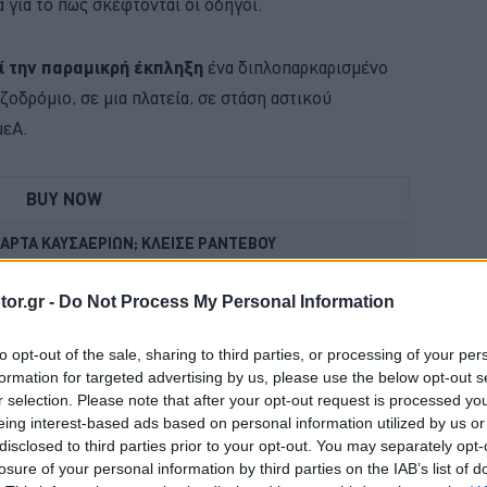
 για το πώς σκέφτονται οι οδηγοί.
ί την παραμικρή έκπληξη
ένα διπλοπαρκαρισμένο
ζοδρόμιο, σε μια πλατεία, σε στάση αστικού
μεΑ.
BUY NOW
ΚΑΡΤΑ ΚΑΥΣΑΕΡΙΩΝ; ΚΛΕΙΣΕ ΡΑΝΤΕΒΟΥ
VIP VAN ΜΟΝΟ ΜΕ 12 ΕΥΡΩ ΤΟ ΑΤΟΜΟ
or.gr -
Do Not Process My Personal Information
 ΟΙΚΟΓΕΝΕΙΑΚΟ SUV ME 24.990 ΕΥΡΩ 
to opt-out of the sale, sharing to third parties, or processing of your per
formation for targeted advertising by us, please use the below opt-out s
MG3 ΑΠΟ 16.450 ΕΥΡΩ
r selection. Please note that after your opt-out request is processed y
eing interest-based ads based on personal information utilized by us or
disclosed to third parties prior to your opt-out. You may separately opt-
 σοκαριστεί εφόσον αντικρίσει ένα παρκάρισμα σαν το
losure of your personal information by third parties on the IAB’s list of
ai
έχει παρκάρει
κυριολεκτικά στη μέση του