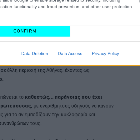
cation functionality and fraud prevention, and other user protection.
CONFIRM
Data Deletion
Data Access
Privacy Policy
απόκλιση μόλις λίγων λεπτών δημοσιεύθηκε ένα
α
σε άλλη περιοχή της Αθήνας, έχοντας ως
s.
υπώνεται το
καθεστώς… παράνοιας που έχει
 πρωτεύουσας,
με αναρίθμητους οδηγούς να κάνουν
ας για το αν εμποδίζουν την κυκλοφορία και
 συνανθρώπων τους.