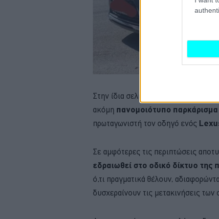
authenti
Στην ίδια σελίδα του Facebook, με 
ακόμη
πανομοιότυπο παρκάρισμ
πρωταγωνιστή τον οδηγό ενός
Lexu
Σε αμφότερες τις περιπτώσεις αποτ
εδραιωθεί στο οδικό δίκτυο της
ό,τι πραγματικά θέλουν, αδιαφορώντ
δυσχεραίνουν τις μετακινήσεις των