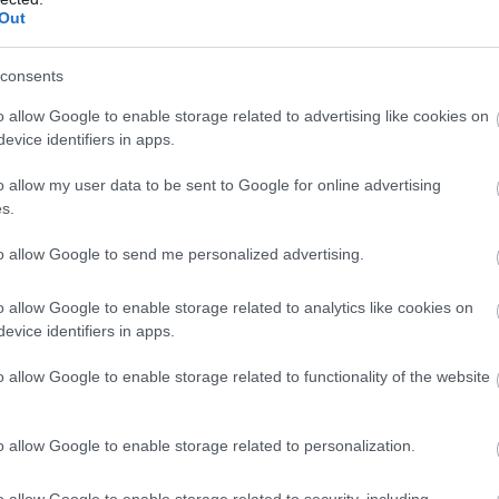
Out
consents
ωστή ομάδα του Facebook, με τον άνθρωπο που
o allow Google to enable storage related to advertising like cookies on
 διευκρινίζει ότι
δεν υπήρχε κανείς μέσα στο
evice identifiers in apps.
ο λεπτά, προκειμένου να εξετάσει αν το όχημα είχε
o allow my user data to be sent to Google for online advertising
ς του βρισκόταν σε κοντινό σημείο περιμένοντας την
s.
δεν έγινε.
to allow Google to send me personalized advertising.
o allow Google to enable storage related to analytics like cookies on
evice identifiers in apps.
o allow Google to enable storage related to functionality of the website
o allow Google to enable storage related to personalization.
o allow Google to enable storage related to security, including