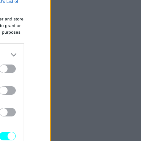
B’s List of
er and store
to grant or
ed purposes