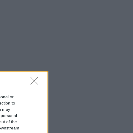
sonal or
ection to
ou may
 personal
out of the
 downstream