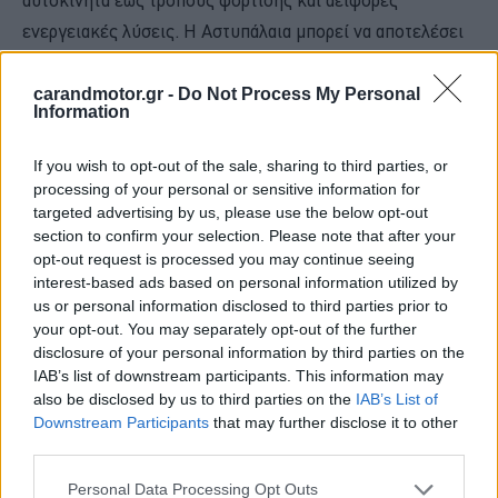
αυτοκίνητα έως τρόπους φόρτισης και αειφόρες
ενεργειακές λύσεις. Η Αστυπάλαια μπορεί να αποτελέσει
πρότυπο για έναν ταχύ ενεργειακό μετασχηματισμό,
υποστηριζόμενο από τη στενή συνεργασία κυβερνήσεων
carandmotor.gr -
Do Not Process My Personal
Information
και επιχειρήσεων».
If you wish to opt-out of the sale, sharing to third parties, or
processing of your personal or sensitive information for
targeted advertising by us, please use the below opt-out
section to confirm your selection. Please note that after your
opt-out request is processed you may continue seeing
interest-based ads based on personal information utilized by
us or personal information disclosed to third parties prior to
your opt-out. You may separately opt-out of the further
disclosure of your personal information by third parties on the
IAB’s list of downstream participants. This information may
also be disclosed by us to third parties on the
IAB’s List of
Downstream Participants
that may further disclose it to other
third parties.
Please note that this website/app uses one or more Google
Personal Data Processing Opt Outs