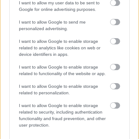
I want to allow my user data to be sent to
Google for online advertising purposes.
I want to allow Google to send me
personalized advertising.
I want to allow Google to enable storage
related to analytics like cookies on web or
device identifiers in apps.
Τα πρώτα ηλεκτρικά οχήματα θα χρησιμοποιηθούν από την
I want to allow Google to enable storage
Αστυνομία, το Λιμενικό Σώμα, τη Δημοτική Αρχή και στο
related to functionality of the website or app.
αεροδρόμιο του νησιού. Η πώληση ηλεκτρικών οχημάτων
σε ιδιώτες θα ξεκινήσει στα τέλη Ιουνίου. Οι πελάτες θα
I want to allow Google to enable storage
related to personalization.
μπορούν να επιλέξουν ανάμεσα στα Volkswagen e-up!, ID.3
και ID.4 ενώ διαθέσιμο θα είναι και
I want to allow Google to enable storage
το SEAT MÓ eScooter 125. Η μετάβαση στην
related to security, including authentication
functionality and fraud prevention, and other
ηλεκτροκινητικότητα θα υποστηριχθεί επιπρόσθετα από
user protection.
την ελληνική κυβέρνηση με ελκυστικές επιδοτήσεις, ενώ
σε ένα επόμενο βήμα, θα παρουσιαστούν νέες, σύγχρονες