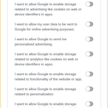
I want to allow Google to enable storage
Η πρωτοβουλία των κατοίκων αναδεικνύει την ανάγκη
για
related to advertising like cookies on web or
εξεύρεση δημιουργικών λύσεων για την
device identifiers in apps.
αντιμετώπιση της οδικής ασφάλειας
, ειδικά σε
I want to allow my user data to be sent to
περιοχές όπου η αστυνομική παρουσία είναι
Google for online advertising purposes.
περιορισμένη.
I want to allow Google to send me
personalized advertising.
Ο «αστυνομικός» Ζένεκ, αν και απλό ομοίωμα, αποτελεί
μια υπενθύμιση ότι η τήρηση των ορίων ταχύτητας είναι
I want to allow Google to enable storage
related to analytics like cookies on web or
απαραίτητη για την προστασία όλων των χρηστών του
device identifiers in apps.
δρόμου.
I want to allow Google to enable storage
Διαβάστε επίσης
related to functionality of the website or app.
I want to allow Google to enable storage
related to personalization.
I want to allow Google to enable storage