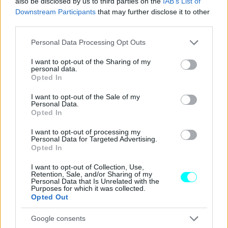
also be disclosed by us to third parties on the
IAB’s List of
Downstream Participants
that may further disclose it to other
third parties.
Please note that this website/app uses one or more Google
Personal Data Processing Opt Outs
services and may gather and store information including but
not limited to your visit or usage behaviour. You may click to
I want to opt-out of the Sharing of my
personal data.
grant or deny consent to Google and its third-party tags to
Opted In
use your data for below specified purposes in below Google
consent section.
I want to opt-out of the Sale of my
Personal Data.
Opted In
Μπορεί να μην φοράει στολή, ούτε καν αστυνομικό
I want to opt-out of processing my
Personal Data for Targeted Advertising.
καπέλο, αλλά από απόσταση το περίγραμμα ενός ατόμου
Opted In
με ανακλαστικό γιλέκο και απλωμένο χέρι που κρατάει
I want to opt-out of Collection, Use,
κάποιο αντικείμενο είναι
ικανό να κάνει τους οδηγούς
Retention, Sale, and/or Sharing of my
Personal Data that Is Unrelated with the
να επιβραδύνουν ενστικτωδώς
, ακόμα κι αν δεν
Purposes for which it was collected.
Opted Out
κινδυνεύουν να πάρουν κλήση. Άλλωστε αυτός είναι ο
σκοπός του.
Google consents