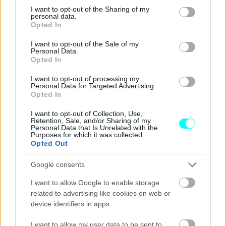
not limited to your visit or usage behaviour. You may click to
I want to opt-out of the Sharing of my
personal data.
grant or deny consent to Google and its third-party tags to
Opted In
use your data for below specified purposes in below Google
consent section.
I want to opt-out of the Sale of my
Personal Data.
Opted In
I want to opt-out of processing my
Personal Data for Targeted Advertising.
Opted In
I want to opt-out of Collection, Use,
Retention, Sale, and/or Sharing of my
Personal Data that Is Unrelated with the
Purposes for which it was collected.
Opted Out
Φυσικά δεν είναι η πρώτη φορά που όχημα συγκρούεται
Google consents
με αεροπλάνο σε αεροδρόμιο. Υπενθυμίζεται ότι τον
I want to allow Google to enable storage
Οκτώβριο του 2019, στο αεροδρόμιο
«Νίκος
related to advertising like cookies on web or
Καζαντζάκης»
της
Κρήτης
αυτοκίνητο είχε
device identifiers in apps.
προσκρούσει σε κινητήρα αεροπλάνου.
I want to allow my user data to be sent to