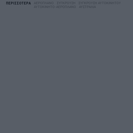
ΑΕΡΟΠΛΆΝΟ
ΣΎΓΚΡΟΥΣΗ
ΣΎΓΚΡΟΥΣΗ ΑΥΤΟΚΙΝΉΤΟΥ
ΠΕΡΙΣΣΟΤΕΡΑ
ΑΥΤΟΚΊΝΗΤΟ-ΑΕΡΟΠΛΆΝΟ
ΑΥΣΤΡΑΛΊΑ